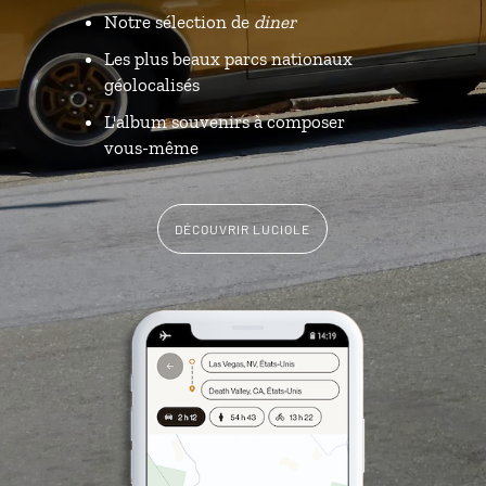
Notre sélection de
diner
Les plus beaux parcs nationaux
géolocalisés
L'album souvenirs à composer
vous-même
DÉCOUVRIR LUCIOLE