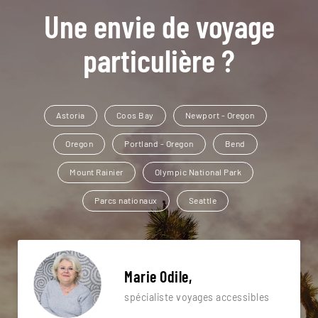
Une envie de voyage
particulière ?
Astoria
Coos Bay
Newport - Oregon
Oregon
Portland - Oregon
Bend
Mount Rainier
Olympic National Park
Parcs nationaux
Seattle
Marie Odile,
spécialiste voyages accessibles