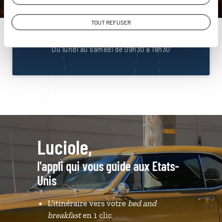
Unis
01 85 08 23 53
TOUT REFUSER
Du lundi au samedi de 09h30 à 18h30
Luciole,
l'appli qui vous guide aux Etats-
Unis
L’itinéraire vers votre
bed and
breakfast
en 1 clic