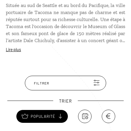
Située au sud de Seattle et au bord du Pacifique, la ville
portuaire de Tacoma ne manque pas de charme et est
réputée surtout pour sa richesse culturelle. Une étape à
Tacoma est l'occasion de découvrir le Museum of Glass
et son fameux pont de glace de 150 mètres réalisé par
l’artiste Dale Chichuly, d’assister à un concert géant ou
un match de football américain au célèbre Tacoma
Lire plus
Dome.
FILTRER
TRIER
POPULARITÉ