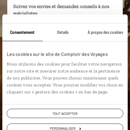
Suivez vos envies et demandez conseils à nos
spécialistes
Ils sauront organiser votre itinéraire au plus
Consentement
Détails
À propos des cookies
près de vos envies et de la réalité du pays.
Échangez en face à face ou depuis nos studios
connectés en agence, mais aussi par email ou
Les cookies sur le site de Comptoir des Voyages
téléphone.
Nous utilisons des cookies pour faciliter votre navigation
Vous gardez le même interlocuteur avant,
sur notre site et mesurer notre audience et la pertinence
pendant et après votre voyage.
de nos publicités. Vous pouvez choisir maintenant quels
cookies vous acceptez. Vous pourrez modifier vos choix en
cliquant sur « gestion des cookies » en bas de page.
DEMANDER UN DEVIS
TOUT ACCEPTER
ou
Construisez votre voyage avec un spécialiste Etats-
PERSONNALISER