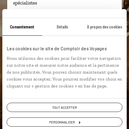
spécialistes
Ils sauront organiser votre itinéraire au plus
près de vos envies et de la réalité du pays.
Consentement
Détails
À propos des cookies
Échangez en face à face ou depuis nos studios
connectés en agence, mais aussi par email ou
téléphone.
Les cookies sur le site de Comptoir des Voyages
Vous gardez le même interlocuteur avant,
Nous utilisons des cookies pour faciliter votre navigation
pendant et après votre voyage.
sur notre site et mesurer notre audience et la pertinence
de nos publicités. Vous pouvez choisir maintenant quels
cookies vous acceptez. Vous pourrez modifier vos choix en
cliquant sur « gestion des cookies » en bas de page.
DEMANDER UN DEVIS
ou
TOUT ACCEPTER
Construisez votre voyage avec un spécialiste Etats-
Unis
PERSONNALISER