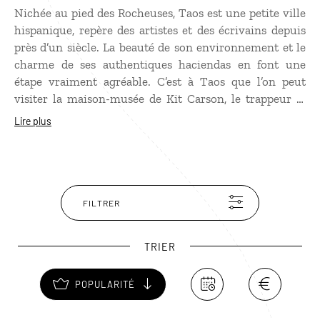
Nichée au pied des Rocheuses, Taos est une petite ville
hispanique, repère des artistes et des écrivains depuis
près d’un siècle. La beauté de son environnement et le
charme de ses authentiques haciendas en font une
étape vraiment agréable. C’est à Taos que l’on peut
visiter la maison-musée de Kit Carson, le trappeur le
plus célèbre de la conquête de l’Ouest. Mais c’est aussi à
Lire plus
la sortie de la ville que l’on découvre le plus beau
pueblo,
village indien d’Amérique du Nord classé au
patrimoine mondial de l’Unesco.
FILTRER
TRIER
POPULARITÉ