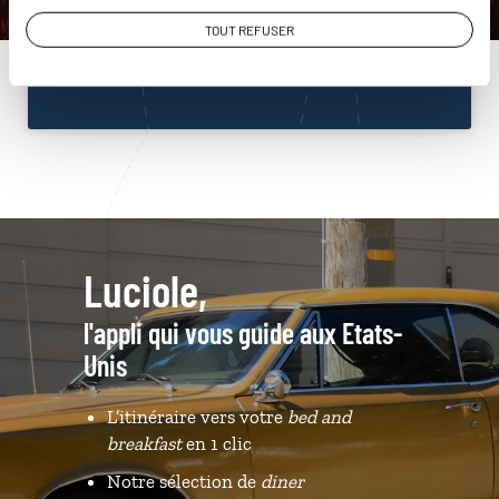
01 85 08 23 53
TOUT REFUSER
Du lundi au samedi de 09h30 à 18h30
Luciole,
l'appli qui vous guide aux Etats-
Unis
L’itinéraire vers votre
bed and
breakfast
en 1 clic
Notre sélection de
diner