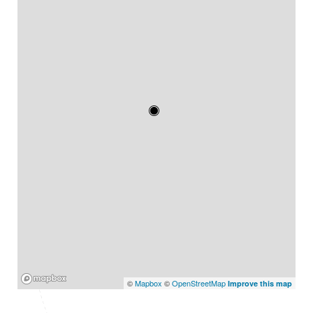
Mapbox
©
Mapbox
©
OpenStreetMap
Improve this map