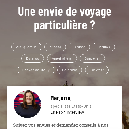
Une envie de voyage
particulière ?
Albuquerque
Arizona
Bisbee
Cerillos
Durango
Amérindiens
Bandelier
Canyon de Chelly
Colorado
Far West
Marjorie,
spécialiste Etats-Unis
Lire son interview
Suivez vos envies et demandez conseils à nos