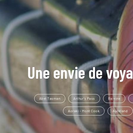
Une envie de voya
Abel Tasman
Arthur’s Pass
Baleine
Aoraki - Mont Cook
Auckland