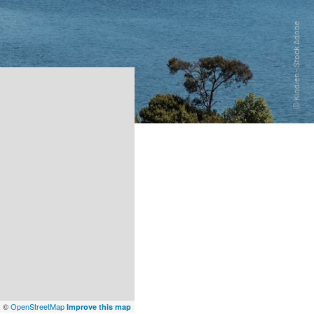
x
©
OpenStreetMap
Improve this map