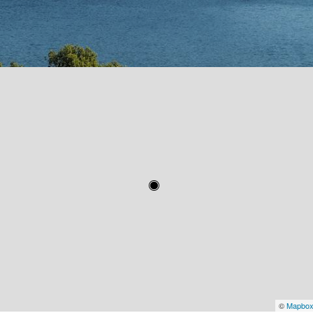
©
Mapbo