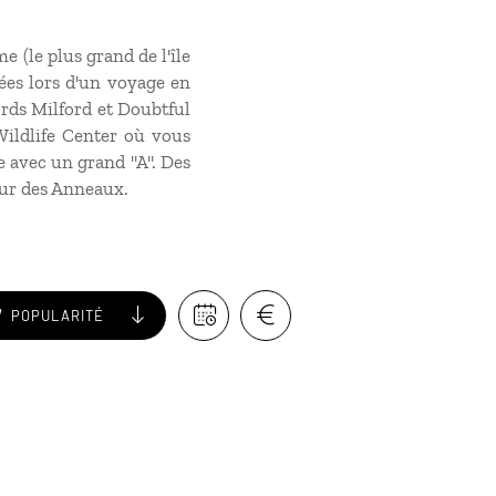
 (le plus grand de l'île
ées lors d'un
voyage en
ords Milford et Doubtful
ildlife Center où vous
e avec un grand "A". Des
eur des Anneaux.
POPULARITÉ