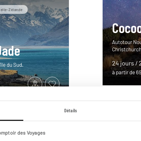
velle-Zélande
Cocoo
Autotour Nou
 Jade
Christchurch
24 jours / 
île du Sud.
à partir de 
Détails
Comptoir des Voyages