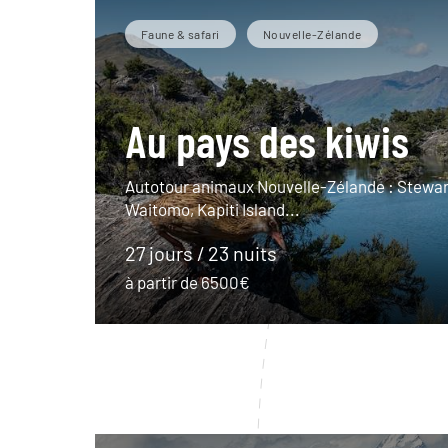
Faune & safari
Nouvelle-Zélande
Au pays des kiwis
Autotour animaux Nouvelle-Zélande : Stewart
Waitomo, Kapiti Island...
27 jours / 23 nuits
à partir de 6500€