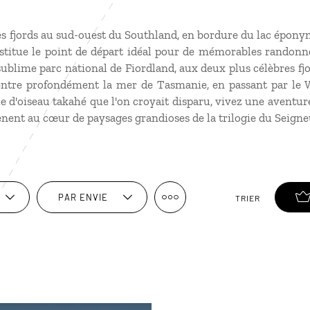
es fjords au sud-ouest du Southland, en bordure du lac éponyme
onstitue le point de départ idéal pour de mémorables randonn
sublime parc national de Fiordland, aux deux plus célèbres fj
entre profondément la mer de Tasmanie, en passant par le W
e d'oiseau takahé que l'on croyait disparu, vivez une aventur
nent au cœur de paysages grandioses de la trilogie du Seign
PAR ENVIE
TRIER