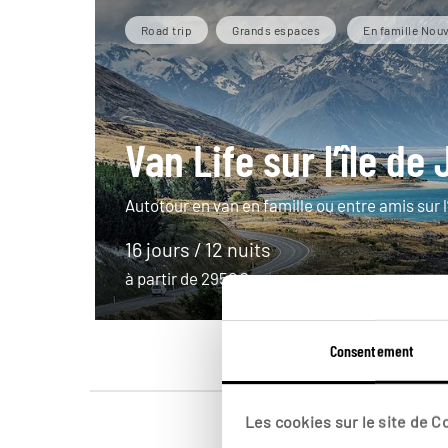
Road trip
Grands espaces
En famille Nou
Van Life sur l’île de
Autotour en van en famille ou entre amis sur l’
16 jours / 12 nuits
à partir de 2950€
Consentement
Les cookies sur le site de 