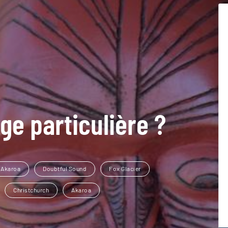
ge particulière ?
Akaroa
Doubtful Sound
Fox Glacier
Christchurch
Akaroa