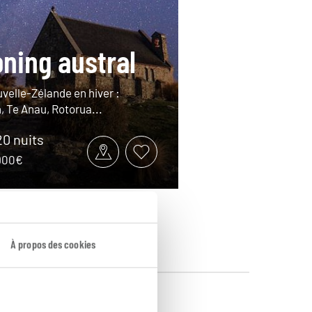
ning austral
velle-Zélande en hiver :
, Te Anau, Rotorua...
20 nuits
6900€
À propos des cookies