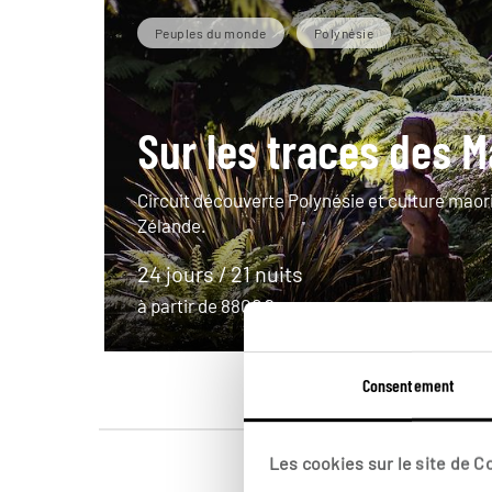
Peuples du monde
Polynésie
Sur les traces des 
Circuit découverte Polynésie et culture maor
Zélande.
24 jours / 21 nuits
à partir de 8800€
Consentement
Les cookies sur le site de 