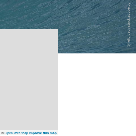
x
©
OpenStreetMap
Improve this map