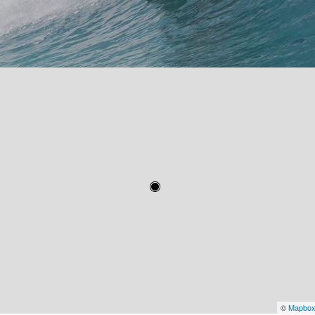
©
Mapbo