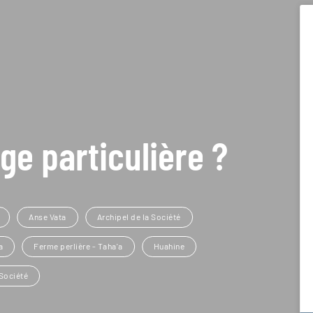
ge particulière ?
Anse Vata
Archipel de la Société
a
Ferme perlière - Taha'a
Huahine
 Société