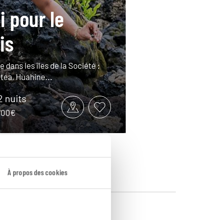
i pour le
is
e dans les îles de la Société :
tea, Huahine...
12 nuits
3700€
À propos des cookies