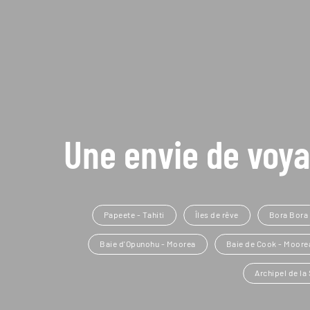
Une envie de voya
Papeete - Tahiti
Îles de rêve
Bora Bora
Baie d'Opunohu - Moorea
Baie de Cook - Moore
Archipel de la