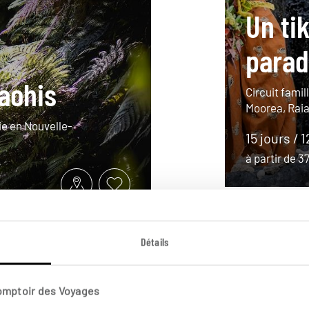
Un tik
parad
Maohis
Circuit famill
Moorea, Raia
ie en Nouvelle-
15 jours / 
à partir de 
Détails
Comptoir des Voyages