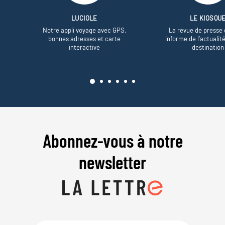
LUCIOLE
LE KIOSQU
Notre appli voyage avec GPS,
La revue de presse 
bonnes adresses et carte
informe de l’actualit
interactive
destination
Abonnez-vous à notre
newsletter