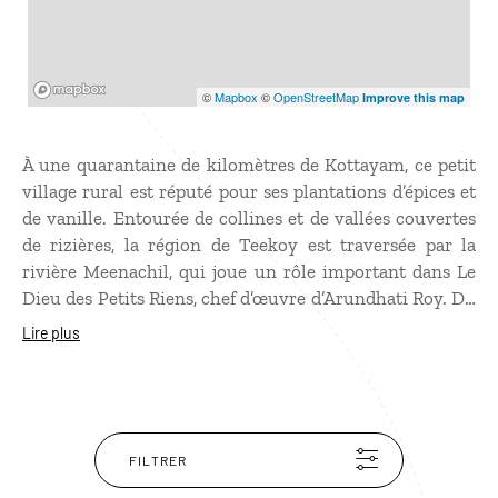
Mapbox
©
Mapbox
©
OpenStreetMap
Improve this map
À une quarantaine de kilomètres de Kottayam, ce petit
village rural est réputé pour ses plantations d’épices et
de vanille. Entourée de collines et de vallées couvertes
de rizières, la région de Teekoy est traversée par la
rivière Meenachil, qui joue un rôle important dans Le
Dieu des Petits Riens, chef d’œuvre d’Arundhati Roy. Du
village partent de nombreuses balades dans une nature
Lire plus
préservée où vous croiserez des habitants accueillants,
l’occasion de découvrir leur mode de vie resté
authentique.
FILTRER