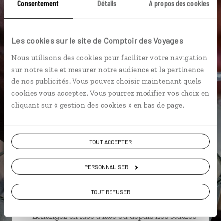
Consentement
Détails
À propos des cookies
Backwaters
Côte de Malabar
Kerala
Les cookies sur le site de Comptoir des Voyages
Lac Vembanad
Muhamma
Chettinad
Nous utilisons des cookies pour faciliter votre navigation
Hindouisme
Kottayam
Madurai
Cochin
sur notre site et mesurer notre audience et la pertinence
de nos publicités. Vous pouvez choisir maintenant quels
cookies vous acceptez. Vous pourrez modifier vos choix en
cliquant sur « gestion des cookies » en bas de page.
Michaël,
spécialiste Inde
TOUT ACCEPTER
Suivez vos envies et demandez conseils à nos
spécialistes
PERSONNALISER
Ils sauront organiser votre itinéraire au plus
TOUT REFUSER
près de vos envies et de la réalité du pays.
Échangez en face à face ou depuis nos studios