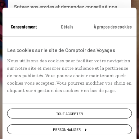
Suivez vos envies et demandez conseils à nos
spécialistes
Consentement
Détails
À propos des cookies
Ils sauront organiser votre itinéraire au plus
près de vos envies et de la réalité du pays.
Échangez en face à face ou depuis nos studios
Les cookies sur le site de Comptoir des Voyages
connectés en agence, mais aussi par email ou
téléphone.
Nous utilisons des cookies pour faciliter votre navigation
sur notre site et mesurer notre audience et la pertinence
Vous gardez le même interlocuteur avant,
de nos publicités. Vous pouvez choisir maintenant quels
pendant et après votre voyage.
cookies vous acceptez. Vous pourrez modifier vos choix en
cliquant sur « gestion des cookies » en bas de page.
DEMANDER UN DEVIS
TOUT ACCEPTER
ou
PERSONNALISER
Construisez votre voyage avec un spécialiste Brésil