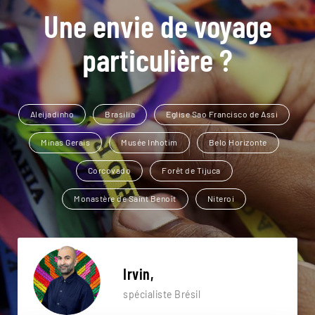
Une envie de voyage
particulière ?
Aleijadinho
Brasilia
Eglise Sao Francisco de Assi
Minas Gerais
Musée Inhotim
Belo Horizonte
Corcovado
Forêt de Tijuca
Monastère de Saint Benoît
Niteroi
Irvin,
spécialiste Brésil