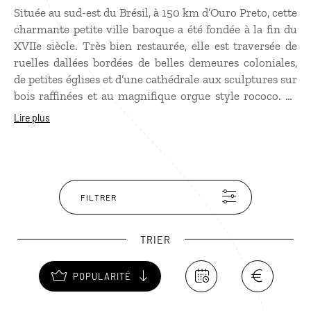
Située au sud-est du Brésil, à 150 km d’Ouro Preto, cette
charmante petite ville baroque a été fondée à la fin du
XVIIe siècle. Très bien restaurée, elle est traversée de
ruelles dallées bordées de belles demeures coloniales,
de petites églises et d’une cathédrale aux sculptures sur
bois raffinées et au magnifique orgue style rococo. La
belle fontaine de Saint-Joseph, alimentée par l'eau de la
Lire plus
serra voisine, vaut également le détour. Les amateurs
d’antiquités en trouveront un large choix dans la ville,
réputée pour ses objets de décoration.
FILTRER
TRIER
POPULARITÉ