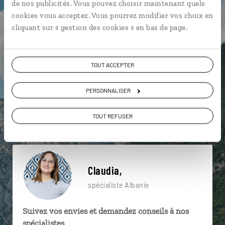
de nos publicités. Vous pouvez choisir maintenant quels
particulière ?
cookies vous acceptez. Vous pourrez modifier vos choix en
cliquant sur « gestion des cookies » en bas de page.
Berat
Citadelle de Berat
TOUT ACCEPTER
Forteresse de Porto Palermo
Château de Gjirokastër
PERSONNALISER
Gjirokastër
Lac d'Ohrid
Place Skanderbeg
TOUT REFUSER
Côte Ionienne
Korçë
Château de Gjirokastër
Claudia,
spécialiste Albanie
Suivez vos envies et demandez conseils à nos
spécialistes