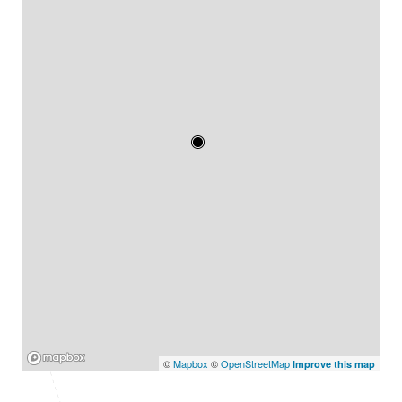
Mapbox
©
Mapbox
©
OpenStreetMap
Improve this map