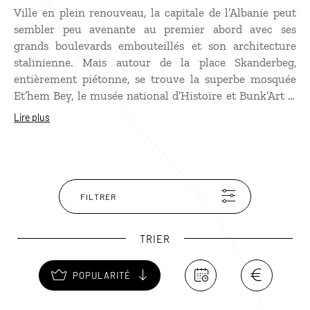
Ville en plein renouveau, la capitale de l’Albanie peut
sembler peu avenante au premier abord avec ses
grands boulevards embouteillés et son architecture
stalinienne. Mais autour de la place Skanderbeg,
entièrement piétonne, se trouve la superbe mosquée
Et’hem Bey, le musée national d’Histoire et Bunk’Art 2,
l’un des abris antinucléaires d’Enver Hoxha, transformé
Lire plus
en passionnant musée retraçant le quotidien des
Albanais sous la dictature. Pour boire un verre,
direction le Block, l’ancien quartier des Apparatchiks,
devenu la zone branchée des bars, clubs et du
street-
art
. Enfin pour prendre de la hauteur, un petit tour en
FILTRER
téléphérique vous conduira dans le bucolique parc
national de Dajti.
TRIER
POPULARITÉ