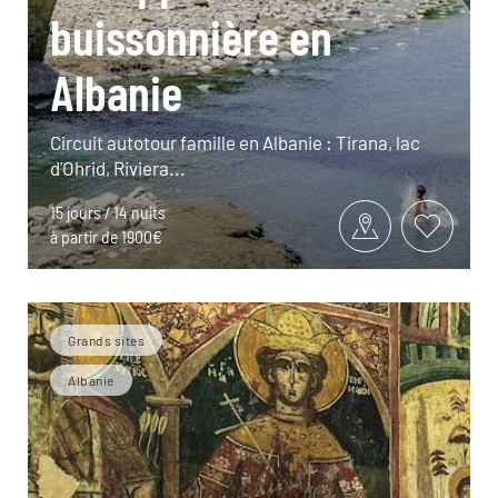
buissonnière en
Albanie
Circuit autotour famille en Albanie : Tirana, lac
d’Ohrid, Riviera...
15 jours / 14 nuits
à partir de 1900€
Grands sites
Albanie