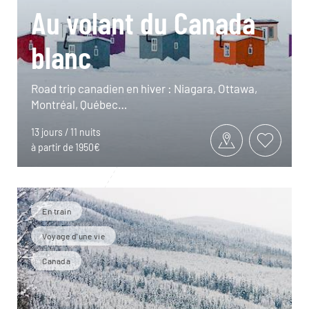
Au volant du Canada
blanc
Road trip canadien en hiver : Niagara, Ottawa,
Montréal, Québec…
13 jours / 11 nuits
à partir de 1950€
En train
Voyage d'une vie
Canada