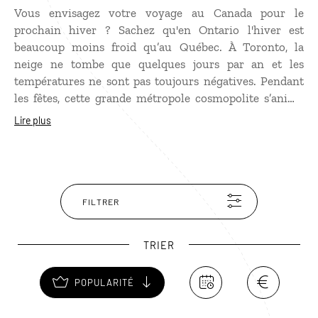
Vous envisagez votre voyage au Canada pour le
prochain hiver ? Sachez qu'en Ontario l'hiver est
beaucoup moins froid qu’au Québec. À Toronto, la
neige ne tombe que quelques jours par an et les
températures ne sont pas toujours négatives. Pendant
les fêtes, cette grande métropole cosmopolite s’anime
d’une atmosphère particulière, festive et scintillante.
Lire plus
Patinez en musique au Nathan Phillips Square, admirez
les belles vitrines de l’Eaton Centre, le plus grand
centre commercial de Toronto, et imprégnez vous de
l’esprit de Noël dans le Distillery District, quartier
piétonnier du Vieux Toronto, abritant d’anciens
FILTRER
bâtiments victoriens, qui accueille le plus beau marché
de Noël de la ville.
TRIER
POPULARITÉ