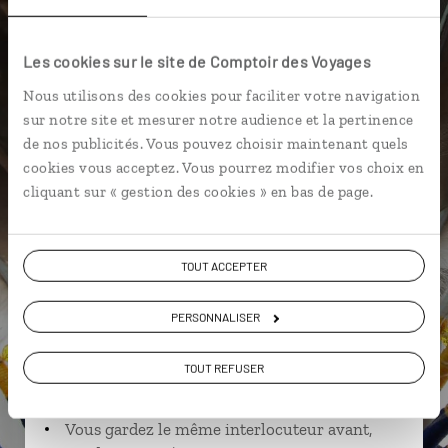
Niagara Falls en hiver
Les cookies sur le site de Comptoir des Voyages
Nous utilisons des cookies pour faciliter votre navigation
sur notre site et mesurer notre audience et la pertinence
Emma,
de nos publicités. Vous pouvez choisir maintenant quels
cookies vous acceptez. Vous pourrez modifier vos choix en
spécialiste Canada
cliquant sur « gestion des cookies » en bas de page.
Suivez vos envies et demandez conseils à nos
spécialistes
TOUT ACCEPTER
Ils sauront organiser votre itinéraire au plus
près de vos envies et de la réalité du pays.
PERSONNALISER
Échangez en face à face ou depuis nos studios
TOUT REFUSER
connectés en agence, mais aussi par email ou
téléphone.
Vous gardez le même interlocuteur avant,