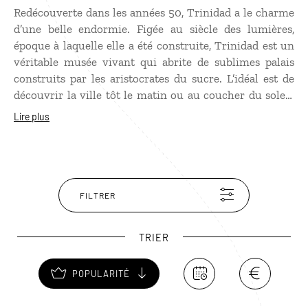
Redécouverte dans les années 50, Trinidad a le charme
d’une belle endormie. Figée au siècle des lumières,
époque à laquelle elle a été construite, Trinidad est un
véritable musée vivant qui abrite de sublimes palais
construits par les aristocrates du sucre. L’idéal est de
découvrir la ville tôt le matin ou au coucher du soleil,
lorsque les teintes pastel des maisons prennent les plus
Lire plus
beaux reflets. Vous ne pourrez pas manquer la Plaza
Mayor, joyau architectural qui abrite plusieurs musées,
dont celui d’architecture, particulièrement intéressant.
Du clocher du couvent San Francisco de Asis, vous
pourrez admirer l’une des plus belles vues sur les toits
FILTRER
en tuiles de Trinidad.
TRIER
POPULARITÉ