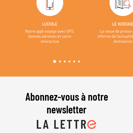
LUCIOLE
LE KIOSQU
Notre appli voyage avec GPS,
La revue de presse 
bonnes adresses et carte
informe de l’actualit
interactive
destination
Abonnez-vous à notre
newsletter