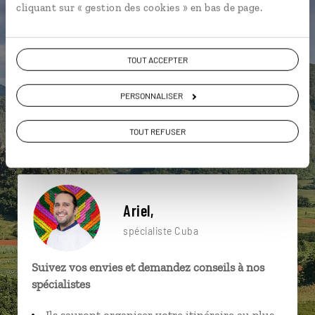
cliquant sur « gestion des cookies » en bas de page.
particulière ?
TOUT ACCEPTER
Baracoa
Camaguey
Che Guevara
Bayamo
PERSONNALISER
Caraïbes
Cienfuegos
Cayo Levisa
TOUT REFUSER
Habana Vieja
Las Terrazas
Bayamo
Ariel,
spécialiste Cuba
Suivez vos envies et demandez conseils à nos
spécialistes
Ils sauront organiser votre itinéraire au plus