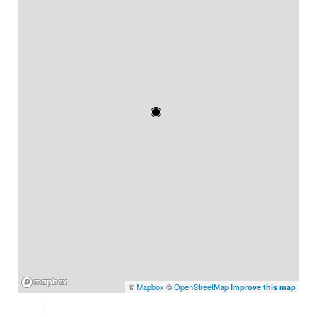
Mapbox
©
Mapbox
©
OpenStreetMap
Improve this map