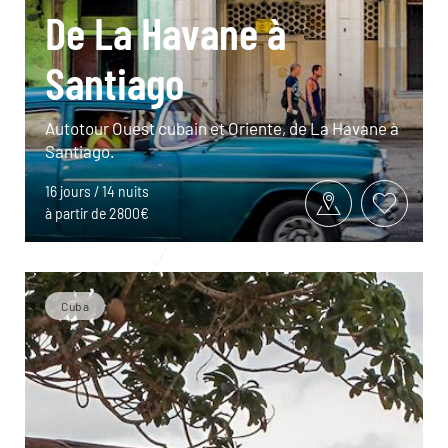
De La Havane à
Santiago
Autotour Ouest cubain et Oriente, de La Havane à
Santiago.
16 jours / 14 nuits
à partir de 2800€
Cuba