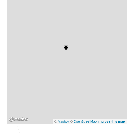
Mapbox
©
Mapbox
©
OpenStreetMap
Improve this map