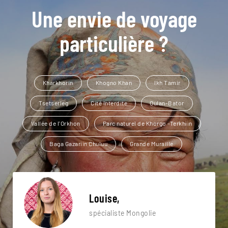
Une envie de voyage
particulière ?
Kharkhorin
Khogno Khan
Ikh Tamir
Tsetserleg
Cité Interdite
Oulan-Bator
Vallée de l'Orkhon
Parc naturel de Khorgo -Terkhiin
Baga Gazariin Chuluu
Grande Muraille
Louise,
spécialiste Mongolie