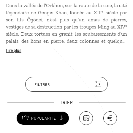
Dans la vallée de l’Orkhon, sur la route de la soie, la cité
e
légendaire de Gengis Khan, fondée au XIII
siècle par
son fils Ögödei, n’est plus qu’un amas de pierres,
e
vestiges de sa destruction par les troupes Ming au XIV
siècle. Deux tortues en granit, les soubassements d’un
palais, des lions en pierre, deux colonnes et quelques
traces de canaux d’irrigation rappellent sa grandeur
Lire plus
passée lorsque Kharkhorin était la ville d’où l’empire
mongol gouvernait l’Asie centrale. Non loin des ruines
se trouve le monastère d’Erdene Zuu, l’un des plus
anciens de Mongolie, construit en partie avec les
pierres de l’ancienne cité.
FILTRER
TRIER
POPULARITÉ