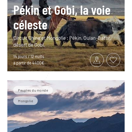
Pékin et Gobi, la voie
céleste
Circuit Chine et Mongolie : Pékin, Oulan-Bator,
désert de Gobi.
14 jours / 12 nuits
à partir de 4400€
Peuples du monde
Mongolie