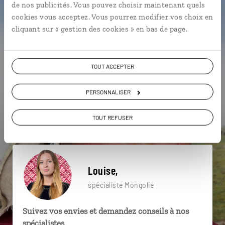
de nos publicités. Vous pouvez choisir maintenant quels
particulière ?
cookies vous acceptez. Vous pourrez modifier vos choix en
cliquant sur « gestion des cookies » en bas de page.
Baga Gazariin Chuluu
Grande Muraille
TOUT ACCEPTER
Oulan-Bator
Kharkhorin
Khogno Khan
PERSONNALISER
Ikh Tamir
Vallée de l'Orkhon
Cité Interdite
Parc naturel de Khorgo -Terkhiin
Cité Interdite
TOUT REFUSER
Louise,
spécialiste Mongolie
Suivez vos envies et demandez conseils à nos
spécialistes