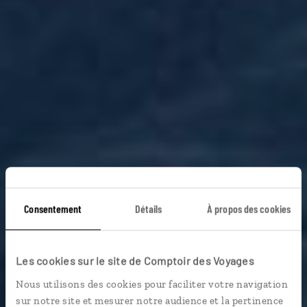
Consentement
Détails
À propos des cookies
Veillées mongoles
Les cookies sur le site de Comptoir des Voyages
Circuit Mongolie : Karakorum, Tsetserleg, Ikh Tamir…
Nous utilisons des cookies pour faciliter votre navigation
sur notre site et mesurer notre audience et la pertinence