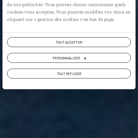
de nos publicités. Vous pouvez choisir maintenant quels
Peuples du monde
cookies vous acceptez. Vous pourrez modifier vos choix en
cliquant sur « gestion des cookies » en bas de page.
Voir les 1 avis sur les voyages en Mongolie
TOUT ACCEPTER
VOIR LA GALERIE PHOTOS
PERSONNALISER
TOUT REFUSER