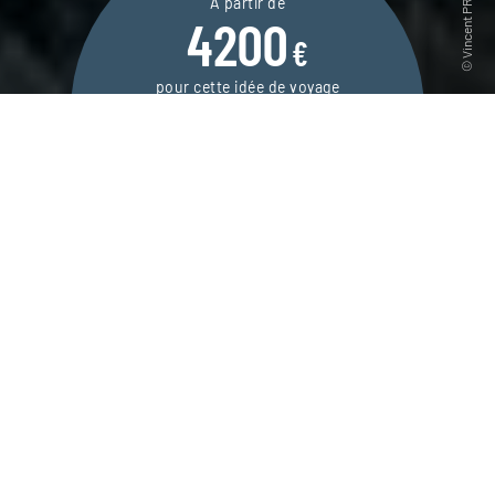
À partir de
4200
€
pour cette idée de voyage
14 jours / 12 nuits
DEMANDER UN DEVIS
Un voyage authentique en Mongolie, avec de
nombreuses nuits passées en yourte, chez
les éleveurs nomades.