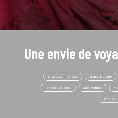
Une envie de voya
Baga Gazariin Chuluu
Grande Muraille
Temple des lamas
Cité Interdite
Kh
Temple du 