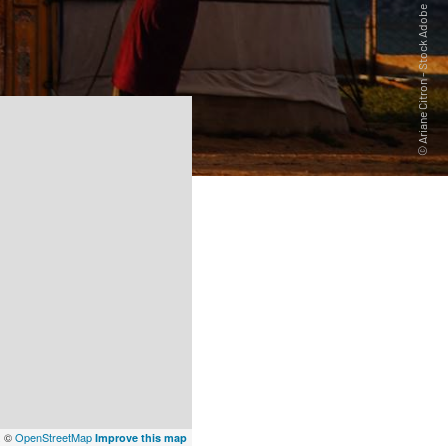
x
©
OpenStreetMap
Improve this map