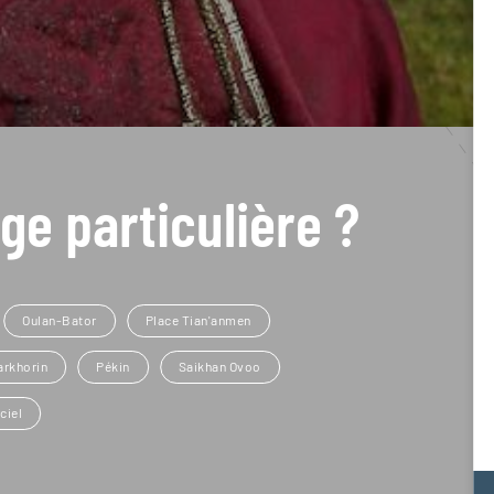
ge particulière ?
Oulan-Bator
Place Tian'anmen
arkhorin
Pékin
Saikhan Ovoo
ciel