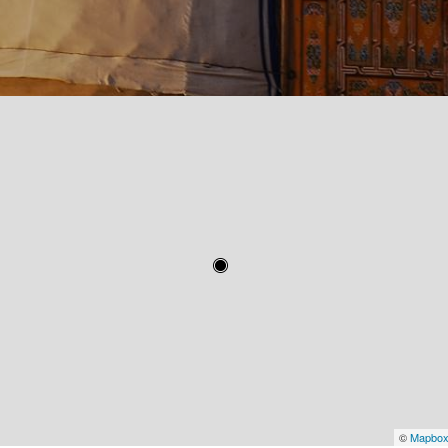
©
Mapbo