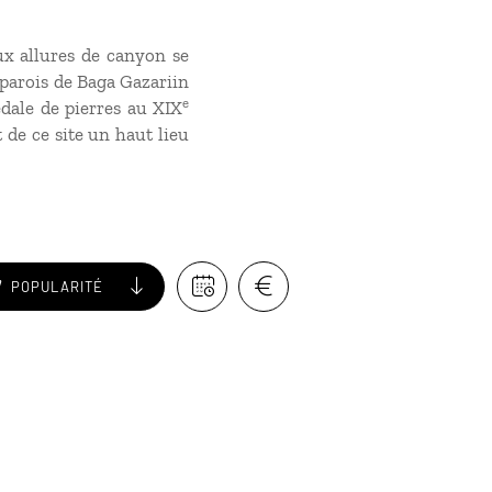
ux allures de canyon se
s parois de Baga Gazariin
e
dale de pierres au XIX
 de ce site un haut lieu
POPULARITÉ