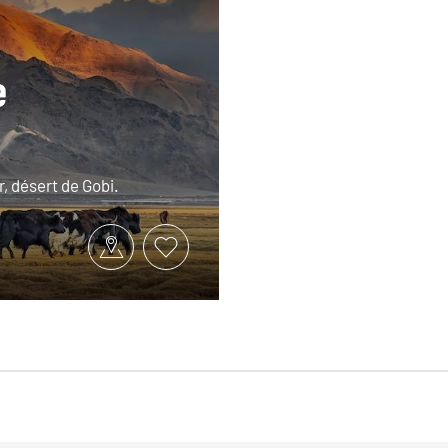
e
, désert de Gobi.