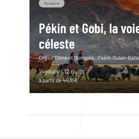
Mongolie
Pékin et Gobi, la voi
céleste
Circuit Chine et Mongolie : Pékin, Oulan-Bator
14 jours / 12 nuits
à partir de 4400€