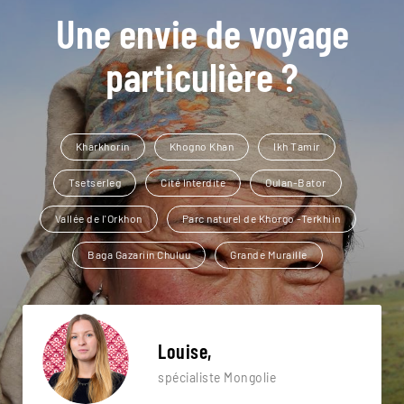
Une envie de voyage
particulière ?
Kharkhorin
Khogno Khan
Ikh Tamir
Tsetserleg
Cité Interdite
Oulan-Bator
Vallée de l'Orkhon
Parc naturel de Khorgo -Terkhiin
Baga Gazariin Chuluu
Grande Muraille
Louise,
spécialiste Mongolie