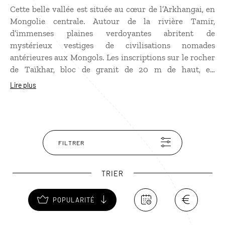
Cette belle vallée est située au cœur de l’Arkhangai, en
Mongolie centrale. Autour de la rivière Tamir,
d’immenses plaines verdoyantes abritent de
mystérieux vestiges de civilisations nomades
antérieures aux Mongols. Les inscriptions sur le rocher
de Taïkhar, bloc de granit de 20 m de haut, en
témoignent, tout comme les dizaines de stèles du site
Lire plus
préhistorique de Tsatsiin Ereg, qui pourraient avoir été
érigées il y a plus de 3 000 ans.
FILTRER
TRIER
POPULARITÉ