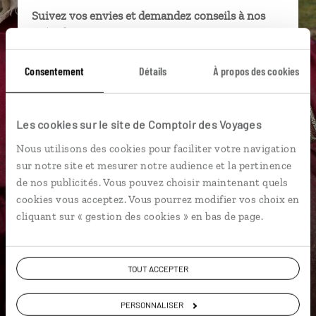
Suivez vos envies et demandez conseils à nos
spécialistes
Ils sauront organiser votre itinéraire au plus
Consentement
Détails
À propos des cookies
près de vos envies et de la réalité du pays.
Échangez en face à face ou depuis nos studios
connectés en agence, mais aussi par email ou
Les cookies sur le site de Comptoir des Voyages
téléphone.
Nous utilisons des cookies pour faciliter votre navigation
Vous gardez le même interlocuteur avant,
sur notre site et mesurer notre audience et la pertinence
pendant et après votre voyage.
de nos publicités. Vous pouvez choisir maintenant quels
cookies vous acceptez. Vous pourrez modifier vos choix en
cliquant sur « gestion des cookies » en bas de page.
DEMANDER UN DEVIS
TOUT ACCEPTER
ou
PERSONNALISER
Construisez votre voyage avec un spécialiste Mongolie