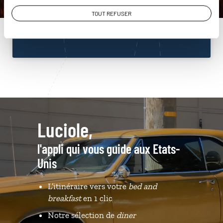
01 85 08 23 53
TOUT REFUSER
Du lundi au samedi de 09h30 à 18h30
Luciole,
l'appli qui vous guide aux Etats-
Unis
L’itinéraire vers votre
bed and
breakfast
en 1 clic
Notre sélection de
diner