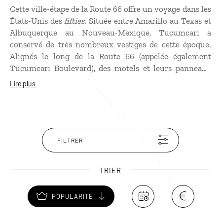
Cette ville-étape de la Route 66 offre un
voyage dans les
États-Unis
des
fifties.
Située entre Amarillo au Texas et
Albuquerque au Nouveau-Mexique, Tucumcari a
conservé de très nombreux vestiges de cette époque.
Alignés le long de la Route 66 (appelée également
Tucumcari Boulevard), des motels et leurs panneaux
font le bonheur des amoureux du vintage. Certains
Lire plus
sont classés monuments historiques et encore ouverts :
le Blue Swallow (sans doute le plus connu), le Cactus
Motor Lodge et le Safari Motel… sans oublier la
rutilante station-service Texaco (devenue une boutique
de souvenirs), ni la façade du salon de coiffure Hairitage
FILTRER
Barber Hairstyling.
TRIER
POPULARITÉ