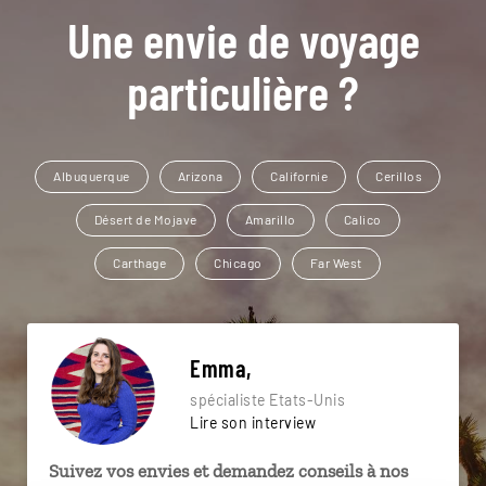
Une envie de voyage
particulière ?
Albuquerque
Arizona
Californie
Cerillos
Désert de Mojave
Amarillo
Calico
Carthage
Chicago
Far West
Emma,
spécialiste Etats-Unis
Lire son interview
Suivez vos envies et demandez conseils à nos