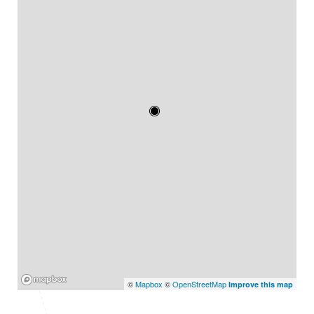
Mapbox
©
Mapbox
©
OpenStreetMap
Improve this map