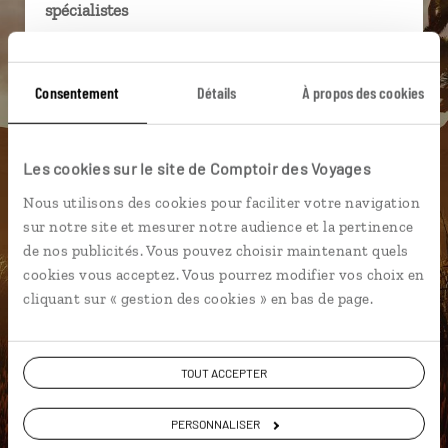
spécialistes
Ils sauront organiser votre itinéraire au plus
près de vos envies et de la réalité du pays.
Consentement
Détails
À propos des cookies
Échangez en face à face ou depuis nos studios
connectés en agence, mais aussi par email ou
téléphone.
Les cookies sur le site de Comptoir des Voyages
Vous gardez le même interlocuteur avant,
Nous utilisons des cookies pour faciliter votre navigation
pendant et après votre voyage.
sur notre site et mesurer notre audience et la pertinence
de nos publicités. Vous pouvez choisir maintenant quels
cookies vous acceptez. Vous pourrez modifier vos choix en
cliquant sur « gestion des cookies » en bas de page.
DEMANDER UN DEVIS
ou
TOUT ACCEPTER
Construisez votre voyage avec un spécialiste Etats-
Unis
PERSONNALISER