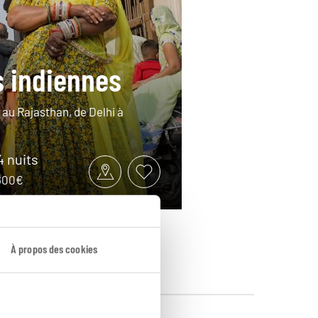
 indiennes
 au Rajasthan, de Delhi à
14 nuits
3600€
À propos des cookies