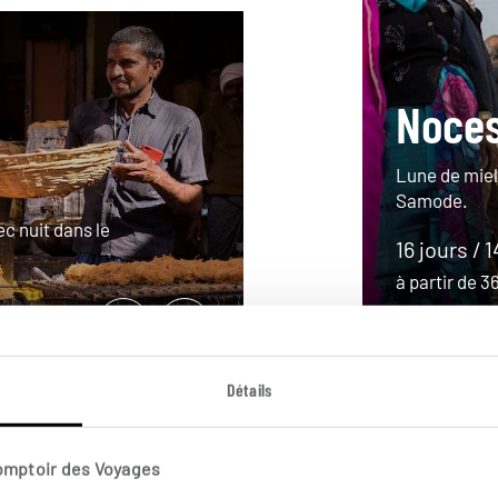
Noces
Lune de miel
Samode.
c nuit dans le
16 jours / 
à partir de 
Détails
Comptoir des Voyages