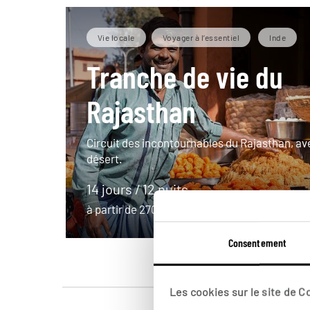
Vie locale
Voyager à l’essentiel
Inde
Tranche de vie du
Rajasthan
Circuit des incontournables du Rajasthan, ave
désert.
14 jours / 12 nuits
à partir de 2700€
Consentement
Les cookies sur le site de 