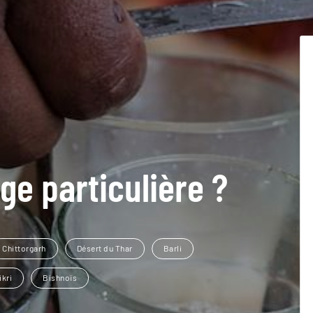
ge particulière ?
Chittorgarh
Désert du Thar
Barli
ikri
Bishnoïs