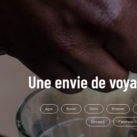
Une envie de voya
Agra
Bundi
Delhi
Bikaner
Deogarh
Fatehpur S