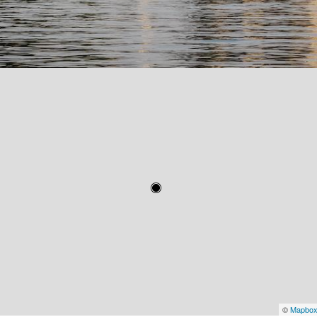
©
Mapbo