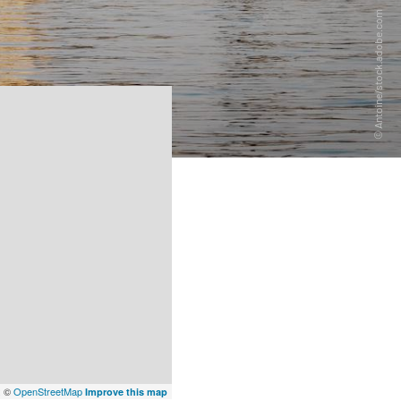
x
©
OpenStreetMap
Improve this map