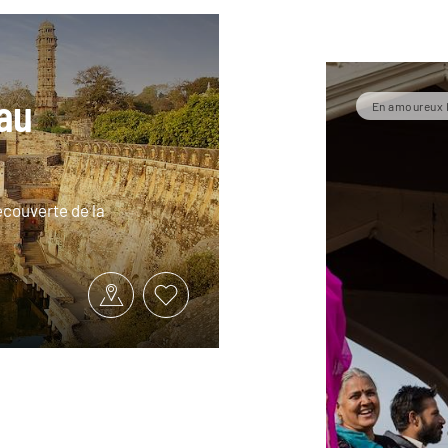
au
En amoureux 
écouverte de la