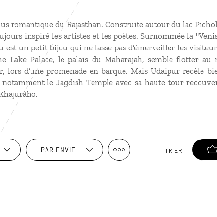
 plus romantique du Rajasthan. Construite autour du lac Pichol
ujours inspiré les artistes et les poètes. Surnommée la "Venise
u est un petit bijou qui ne lasse pas d’émerveiller les visiteu
he Lake Palace, le palais du Maharajah, semble flotter au 
ter, lors d’une promenade en barque. Mais Udaipur recèle bi
s, notamment le Jagdish Temple avec sa haute tour recouvert
Khajurâho.
PAR ENVIE
TRIER