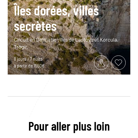
Îles dorées, villes
secrètes
Circuit en Dalmatie : îles de Lastovo et Korcula,
Trogir.
8 jours / 7 nuits
à partir de 1550€
Pour aller plus loin