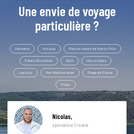
Une envie de voyage
particulière ?
Dalmatie
Korcula
Maison natale de Marco Polo
Palais Dioclétien
Split
Iles croates
Lastovo
Mer Méditerranée
Plage de Przina
Trogir
Nicolas,
spécialiste Croatie