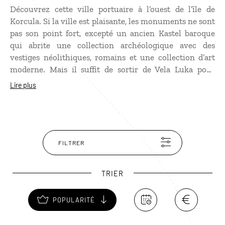
Découvrez cette ville portuaire à l’ouest de l’île de
Korcula. Si la ville est plaisante, les monuments ne sont
pas son point fort, excepté un ancien Kastel baroque
qui abrite une collection archéologique avec des
vestiges néolithiques, romains et une collection d’art
moderne. Mais il suffit de sortir de Vela Luka pour
trouver des plages et des criques superbes. De son port,
Lire plus
des bateaux-taxis conduisent jusqu’à la petite île de
Proizd, un paradis sauvage à quelques encablures de la
ville.
FILTRER
TRIER
POPULARITÉ