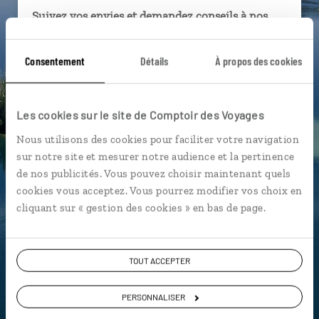
Suivez vos envies et demandez conseils à nos
spécialistes
Consentement
Détails
À propos des cookies
Ils sauront organiser votre itinéraire au plus
près de vos envies et de la réalité du pays.
Échangez en face à face ou depuis nos studios
Les cookies sur le site de Comptoir des Voyages
connectés en agence, mais aussi par email ou
téléphone.
Nous utilisons des cookies pour faciliter votre navigation
sur notre site et mesurer notre audience et la pertinence
Vous gardez le même interlocuteur avant,
de nos publicités. Vous pouvez choisir maintenant quels
pendant et après votre voyage.
cookies vous acceptez. Vous pourrez modifier vos choix en
cliquant sur « gestion des cookies » en bas de page.
DEMANDER UN DEVIS
TOUT ACCEPTER
ou
PERSONNALISER
Construisez votre voyage avec un spécialiste Croatie