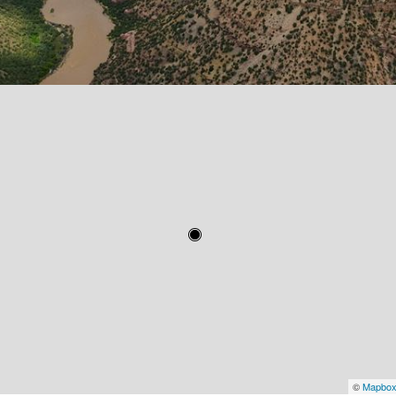
©
Mapbo