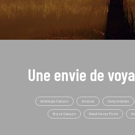
Une envie de voya
Antelope Canyon
Arizona
Canyonlands
Bryce Canyon
Dead Horse Point
G