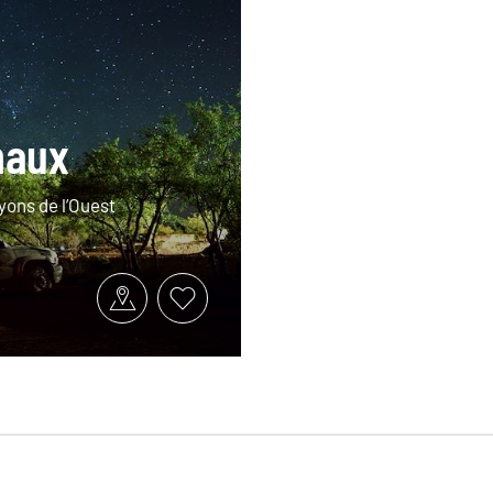
naux
yons de l’Ouest