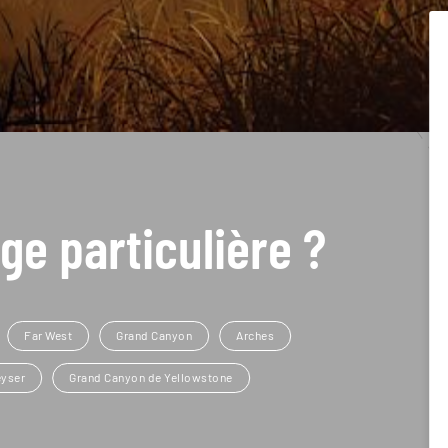
ge particulière ?
Far West
Grand Canyon
Arches
eyser
Grand Canyon de Yellowstone