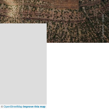
x
©
OpenStreetMap
Improve this map