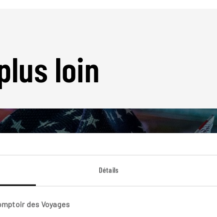
plus loin
Détails
Nos 61 idées de voyage
Etats-Unis
Comptoir des Voyages