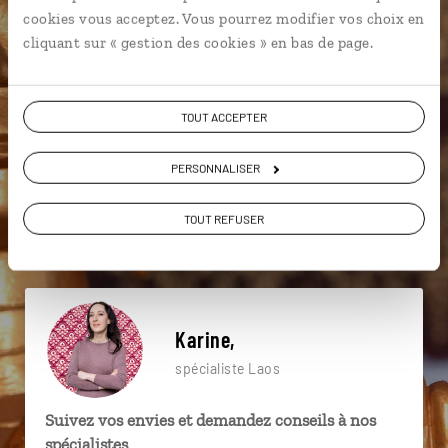
particulière ?
cookies vous acceptez. Vous pourrez modifier vos choix en
cliquant sur « gestion des cookies » en bas de page.
Asie du Sud-Est
Chutes de Li Phi
Île de Khone
TOUT ACCEPTER
Cascade de Kuang Sy
Lijiang City
Mékong
PERSONNALISER
Bangkok
Chiang Mai
Doi Suthep
TOUT REFUSER
Champassak
Karine,
spécialiste Laos
Suivez vos envies et demandez conseils à nos
spécialistes