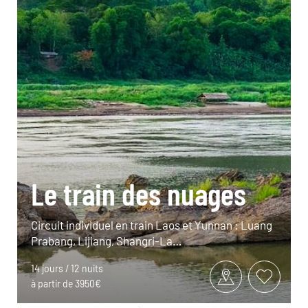
Le train des nuages
Circuit individuel en train Laos et Yunnan : Luang
Prabang, Lijiang, Shangri-La…
14 jours / 12 nuits
à partir de 3950€