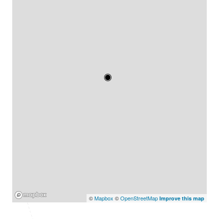
Mapbox
©
Mapbox
©
OpenStreetMap
Improve this map