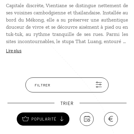
Capitale discrète, Vientiane se distingue nettement de
ses voisines cambodgienne et thaïlandaise. Installée au
bord du Mékong, elle a su préserver une authentique
douceur de vivre et se découvre aisément à pied ou en
tuk-tuk, au rythme tranquille de ses rues. Parmi les
sites incontournables, le stupa That Luang, entouré de
pelouses, de pagodes et de pavillons, renferme une
Lire plus
statue du dernier roi d’Angkor. Les passionnés de
patrimoine pourront également visiter le Vat Sisaket et
le Vat Phra Kèo. Pour s’imprégner de l’atmosphère
locale, rien de tel qu’une balade sur la place Nam Phou
ou dans les allées animées du Talat Sao, le grand
FILTRER
marché du matin.
TRIER
POPULARITÉ