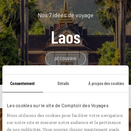
Nos 7 idées de voyage
Laos
DÉCOUVRIR
Consentement
Détails
À propos des cookies
Les cookies sur le site de Comptoir des Voyages
Nous utilisons des cookies pour faciliter votre navigation
Une envie de voyage
sur notre site et mesurer notre audience et la pertinence
de nos publicités. Vous pouvez choisir maintenant quels