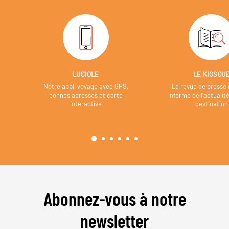
LUCIOLE
LE KIOSQU
Notre appli voyage avec GPS,
La revue de presse 
bonnes adresses et carte
informe de l’actualit
interactive
destination
Abonnez-vous à notre
newsletter