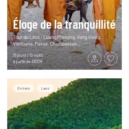
Éloge de la tranquillité
Tour du Laos : Luang Prabang, Vang Vieng,
Vientiane, Paksé, Champassak…
15 jours / 12 nuits
à partir de 3300€
En train
Laos