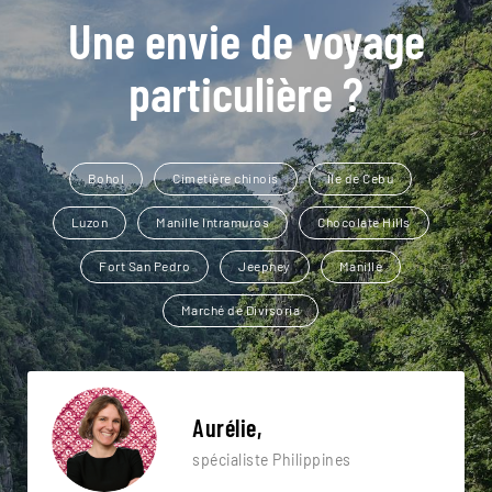
Une envie de voyage
particulière ?
Bohol
Cimetière chinois
Île de Cebu
Luzon
Manille Intramuros
Chocolate Hills
Fort San Pedro
Jeepney
Manille
Marché de Divisoria
Aurélie,
spécialiste Philippines