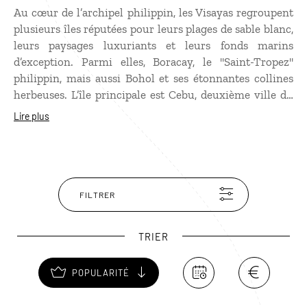
Au cœur de l’archipel philippin, les Visayas regroupent
plusieurs îles réputées pour leurs plages de sable blanc,
leurs paysages luxuriants et leurs fonds marins
d’exception. Parmi elles, Boracay, le "Saint-Tropez"
philippin, mais aussi Bohol et ses étonnantes collines
herbeuses. L’île principale est Cebu, deuxième ville du
pays, tandis que Negros conserve de magnifiques
Lire plus
demeures sucrières à Silay. Surtout, les Visayas
demeurent une destination de rêve pour le snorkeling
et la plongée, avec des sites remarquables autour de
Cabilao, Panglao et Balicasag.
FILTRER
TRIER
POPULARITÉ