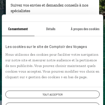
Suivez vos envies et demandez conseils à nos
spécialistes
Ils sauront organiser votre itinéraire au plus
près de vos envies et de la réalité du pays.
Consentement
Détails
À propos des cookies
Échangez en face à face ou depuis nos studios
connectés en agence, mais aussi par email ou
téléphone.
Les cookies sur le site de Comptoir des Voyages
Vous gardez le même interlocuteur avant,
Nous utilisons des cookies pour faciliter votre navigation
pendant et après votre voyage.
sur notre site et mesurer notre audience et la pertinence
de nos publicités. Vous pouvez choisir maintenant quels
cookies vous acceptez. Vous pourrez modifier vos choix en
cliquant sur « gestion des cookies » en bas de page.
DEMANDER UN DEVIS
TOUT ACCEPTER
ou
Construisez votre voyage avec un spécialiste