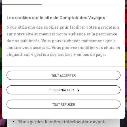
Monastère de Snagov
Bucarest
Les cookies sur le site de Comptoir des Voyages
Nous utilisons des cookies pour faciliter votre navigation
sur notre site et mesurer notre audience et la pertinence
Loanne,
de nos publicités. Vous pouvez choisir maintenant quels
cookies vous acceptez. Vous pourrez modifier vos choix en
spécialiste Roumanie
cliquant sur « gestion des cookies » en bas de page.
Suivez vos envies et demandez conseils à nos
spécialistes
TOUT ACCEPTER
Ils sauront organiser votre itinéraire au plus
près de vos envies et de la réalité du pays.
PERSONNALISER
Échangez en face à face ou depuis nos studios
connectés en agence, mais aussi par email ou
TOUT REFUSER
téléphone.
Vous gardez le même interlocuteur avant,