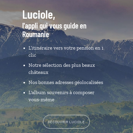
Luciole,
l'appli qui vous guide en
Roumanie
L’itinéraire vers votre pension en 1
clic
Notre sélection des plus beaux
châteaux
Nos bonnes adresses géolocalisées
L'album souvenirs à composer
vous-même
DÉCOUVRIR LUCIOLE