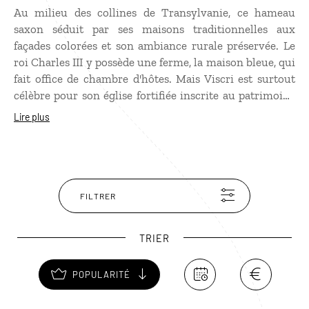
Au milieu des collines de Transylvanie, ce hameau
saxon séduit par ses maisons traditionnelles aux
façades colorées et son ambiance rurale préservée. Le
roi Charles III y possède une ferme, la maison bleue, qui
fait office de chambre d'hôtes. Mais Viscri est surtout
célèbre pour son église fortifiée inscrite au patrimoine
e
mondial de l'UNESCO. Construite au XII
siècle, elle
Lire plus
servait de refuge aux villageois lors d'attaques. Son
architecture marie styles roman et gothique, avec des
murs massifs et une tour offrant une vue panoramique.
FILTRER
TRIER
POPULARITÉ