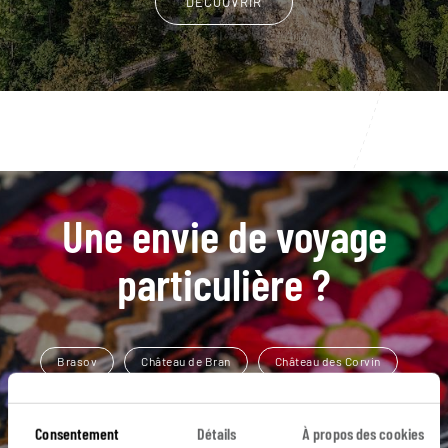
DÉCOUVRIR
Une envie de voyage
particulière ?
Brasov
Château de Bran
Château des Corvin
Église fortifiée de Biertan
Maramures
Bucarest
Consentement
Détails
À propos des cookies
Château de Peles
Église fortifiée de Prejmer