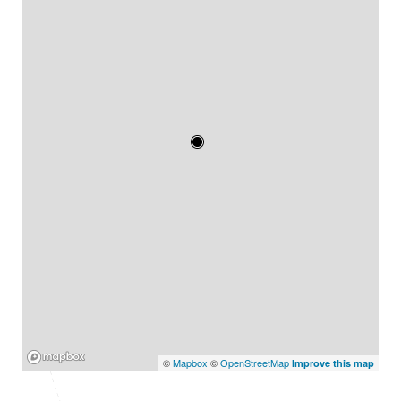
Mapbox
©
Mapbox
©
OpenStreetMap
Improve this map