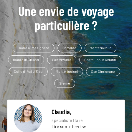
Une envie de voyage
particulière ?
Badia a Passignano
Certaldo
Montefioralle
Radda in Chianti
San Vivaldo
Castellina in Chianti
Colle di Val d'Elsa
Monteriggioni
San Gimignano
Sienne
Claudia,
spécialiste Italie
Lire son interview