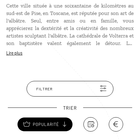
Cette ville située à une soixantaine de kilomètres au
sud-est de Pise, en Toscane, est réputée pour son art de
l'albâtre. Seul, entre amis ou en famille, vous
apprécierez la dextérité et la créativité des nombreux
artistes sculptant l'albâtre. La cathédrale de Volterra et
son baptistère valent également le détour. Les
passionnés d'Antiquité feront un tour du côté du Musée
Lire plus
étrusque et du théâtre romain de Vallebona. Vous
admirerez, de l'extérieur, l'ancienne forteresse des
Médicis, devenu prison d'État !
FILTRER
TRIER
POPULARITÉ