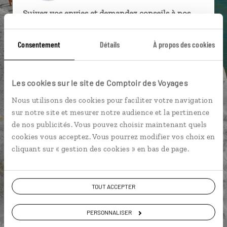
Suivez vos envies et demandez conseils à nos
spécialistes
Consentement
Détails
À propos des cookies
Ils sauront organiser votre itinéraire au plus
près de vos envies et de la réalité du pays.
Échangez en face à face ou depuis nos studios
Les cookies sur le site de Comptoir des Voyages
connectés en agence, mais aussi par email ou
Nous utilisons des cookies pour faciliter votre navigation
téléphone.
sur notre site et mesurer notre audience et la pertinence
Vous gardez le même interlocuteur avant,
de nos publicités. Vous pouvez choisir maintenant quels
pendant et après votre voyage.
cookies vous acceptez. Vous pourrez modifier vos choix en
cliquant sur « gestion des cookies » en bas de page.
DEMANDER UN DEVIS
TOUT ACCEPTER
ou
PERSONNALISER
Construisez votre voyage avec un spécialiste Italie