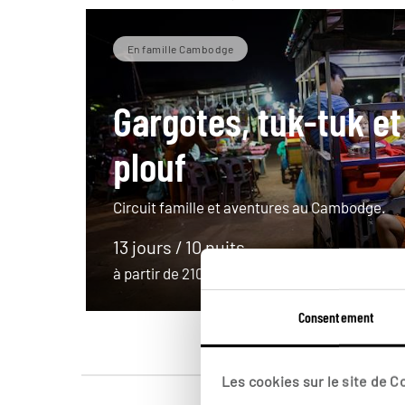
En famille Cambodge
Gargotes, tuk-tuk et
plouf
Circuit famille et aventures au Cambodge.
13 jours / 10 nuits
à partir de 2100€
Consentement
Les cookies sur le site de 