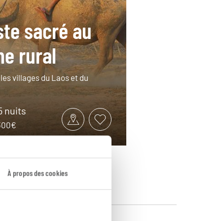
ste sacré au
e rural
 les villages du Laos et du
5 nuits
4300€
À propos des cookies