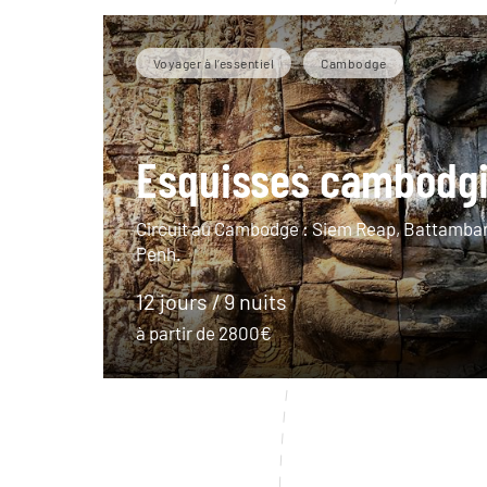
Voyager à l’essentiel
Cambodge
Esquisses cambodg
Circuit au Cambodge : Siem Reap, Battamba
Penh.
12 jours / 9 nuits
à partir de 2800€