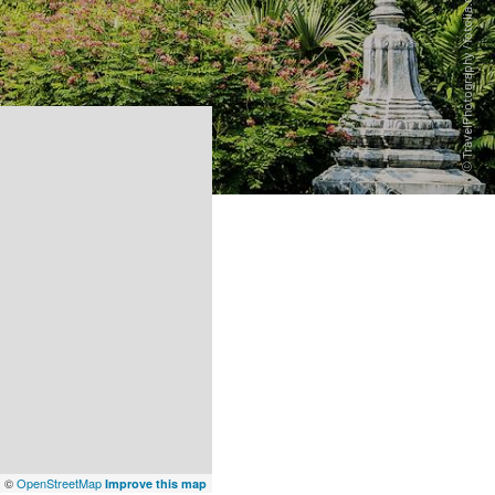
x
©
OpenStreetMap
Improve this map