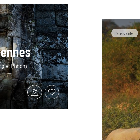
Vie locale
iennes
ng et Phnom