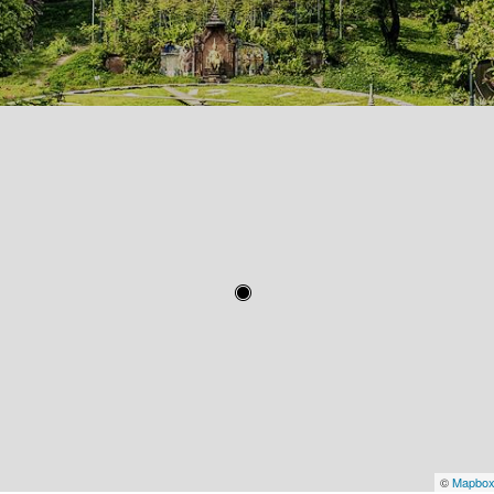
©
Mapbo