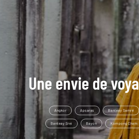
Une envie de voya
Angkor
Apsaras
Banteay Samré
Banteay Srei
Bayon
Kompong Cham