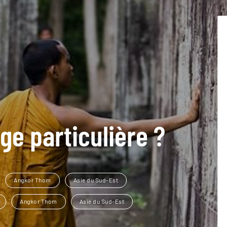
ge particulière ?
Angkor Thom
Asie du Sud-Est
Angkor Thom
Asie du Sud-Est