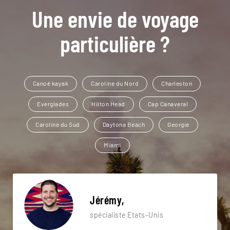
Une envie de voyage
particulière ?
Canoë kayak
Caroline du Nord
Charleston
Everglades
Hilton Head
Cap Canaveral
Caroline du Sud
Daytona Beach
Georgie
Miami
Jérémy,
spécialiste Etats-Unis