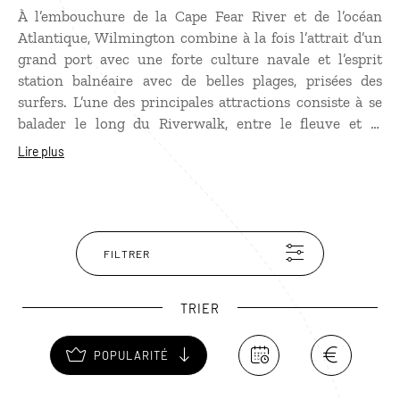
À l’embouchure de la Cape Fear River et de l’océan
Atlantique, Wilmington combine à la fois l’attrait d’un
grand port avec une forte culture navale et l’esprit
station balnéaire avec de belles plages, prisées des
surfers. L’une des principales attractions consiste à se
balader le long du Riverwalk, entre le fleuve et le
quartier de Downtown, où l’on trouve de belles
Lire plus
demeures coloniales comme la Bellamy Mansion,
transformée en musée. Ne manquez pas la visite de
l’USS
North Carolina
, navire de la Seconde Guerre
mondiale, ouvert au public et amarré sur la rive
opposée au Riverwalk. Un tour aux Sreen Gem Studios,
FILTRER
les plus importants après Hollywood, pourra intéresser
les cinéphiles.
TRIER
POPULARITÉ