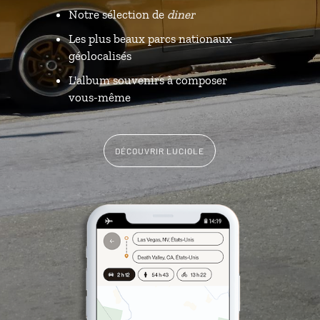
Notre sélection de
diner
Les plus beaux parcs nationaux
géolocalisés
L'album souvenirs à composer
vous-même
DÉCOUVRIR LUCIOLE