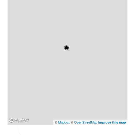
Mapbox
©
Mapbox
©
OpenStreetMap
Improve this map