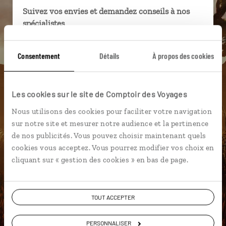
Suivez vos envies et demandez conseils à nos
spécialistes
Ils sauront organiser votre itinéraire au plus
Consentement
Détails
À propos des cookies
près de vos envies et de la réalité du pays.
Échangez en face à face ou depuis nos studios
connectés en agence, mais aussi par email ou
Les cookies sur le site de Comptoir des Voyages
téléphone.
Nous utilisons des cookies pour faciliter votre navigation
Vous gardez le même interlocuteur avant,
sur notre site et mesurer notre audience et la pertinence
pendant et après votre voyage.
de nos publicités. Vous pouvez choisir maintenant quels
cookies vous acceptez. Vous pourrez modifier vos choix en
cliquant sur « gestion des cookies » en bas de page.
DEMANDER UN DEVIS
TOUT ACCEPTER
ou
Construisez votre voyage avec un spécialiste Etats-
PERSONNALISER