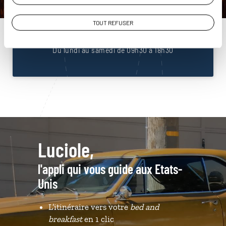
Unis
01 85 08 23 53
TOUT REFUSER
Du lundi au samedi de 09h30 à 18h30
Luciole,
l'appli qui vous guide aux Etats-
Unis
L’itinéraire vers votre
bed and
breakfast
en 1 clic