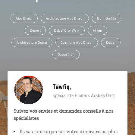
Abu Dhabi
Architecture Abu Dhabi
Burj Khalifa
Désert
Dubaï City Walk
Al Ain
Architecture Dubai
Corniche Abu Dhabi
Dubai
Dubai Mall
Tawfiq,
spécialiste Emirats Arabes Unis
Suivez vos envies et demandez conseils à nos
spécialistes
Ils sauront organiser votre itinéraire au plus