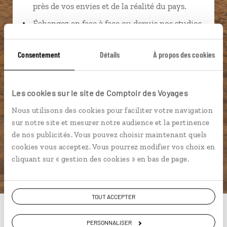
près de vos envies et de la réalité du pays.
Échangez en face à face ou depuis nos studios
connectés en agence, mais aussi par email ou
téléphone.
Consentement
Détails
À propos des cookies
Vous gardez le même interlocuteur avant,
pendant et après votre voyage.
Les cookies sur le site de Comptoir des Voyages
Nous utilisons des cookies pour faciliter votre navigation
sur notre site et mesurer notre audience et la pertinence
DEMANDER UN DEVIS
de nos publicités. Vous pouvez choisir maintenant quels
cookies vous acceptez. Vous pourrez modifier vos choix en
ou
cliquant sur « gestion des cookies » en bas de page.
Construisez votre voyage avec un spécialiste Emirats
Arabes Unis
01 86 95 65 00
TOUT ACCEPTER
PERSONNALISER
Du lundi au samedi de 09h30 à 18h30