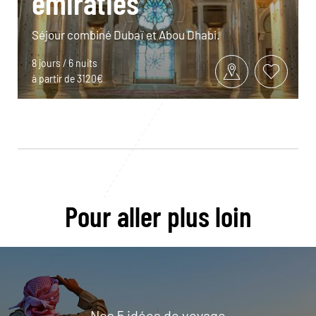
émiraties
Séjour combiné Dubaï et Abou Dhabi.
8 jours / 6 nuits
à partir de 3120€
Pour aller plus loin
Nos 5 idées de voyage