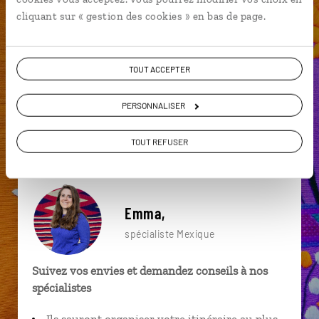
particulière ?
cliquant sur « gestion des cookies » en bas de page.
TOUT ACCEPTER
Agua Azul
Campeche
Canyon de Sumidero
PERSONNALISER
Amérique centrale
Cancun
Caraïbes
Akumal
Cenote
Cobá
Amérique centrale
TOUT REFUSER
Emma,
spécialiste Mexique
Suivez vos envies et demandez conseils à nos
spécialistes
Ils sauront organiser votre itinéraire au plus