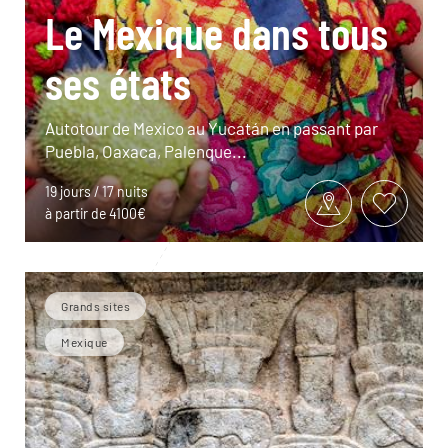
Le Mexique dans tous
ses états
Autotour de Mexico au Yucatán en passant par
Puebla, Oaxaca, Palenque...
19 jours / 17 nuits
à partir de 4100€
Grands sites
Mexique