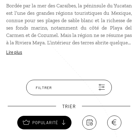
Bordée par la mer des Caraïbes, la péninsule du Yucatan
est l’une des grandes régions touristiques du Mexique,
connue pour ses plages de sable blanc et la richesse de
ses fonds marins, notamment du côté de Playa del
Carmen et de Cozumel. Mais la région ne se résume pas
à la Riviera Maya. L’intérieur des terres abrite quelques-
uns des plus grands sites mayas du pays, comme
Lire plus
Chichen Itza, Uxmal, Tulum ou Coba. Mérida, la
capitale au charme colonial, constitue un point de
départ idéal pour rayonner dans toute la péninsule,
entre sites archéologiques, villes coloniales, cenotes et
anciennes haciendas.
FILTRER
TRIER
POPULARITÉ