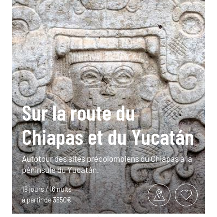
Sur la route du
Chiapas et du Yucatán
Autotour des sites précolombiens du Chiapas à la
péninsule du Yucatán.
18 jours / 16 nuits
à partir de 3850€