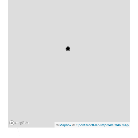
Mapbox
©
Mapbox
©
OpenStreetMap
Improve this map