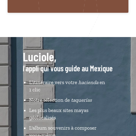
Luciole,
l'appli qui vous guide au Mexique
L’itinéraire vers votre
hacienda
en
1 clic
Notre sélection de
taquerías
Les plus beaux sites mayas
géolocalisés
L'album souvenirs à composer
vous-même