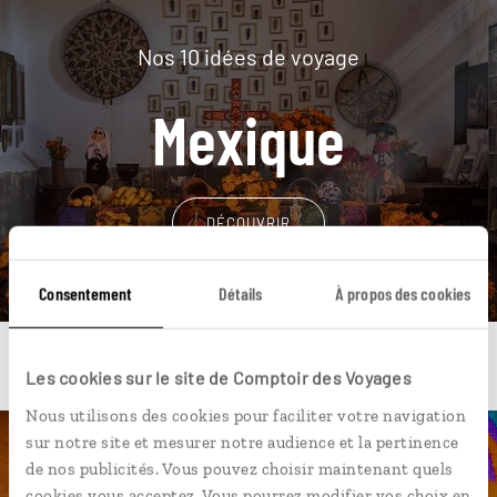
Nos 10 idées de voyage
Mexique
DÉCOUVRIR
Consentement
Détails
À propos des cookies
Les cookies sur le site de Comptoir des Voyages
Nous utilisons des cookies pour faciliter votre navigation
sur notre site et mesurer notre audience et la pertinence
Une envie de voyage
de nos publicités. Vous pouvez choisir maintenant quels
cookies vous acceptez. Vous pourrez modifier vos choix en