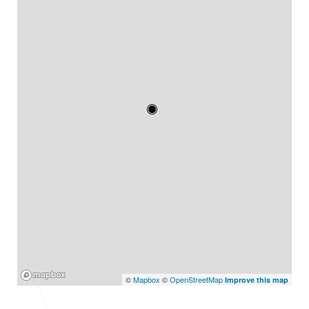
Mapbox
©
Mapbox
©
OpenStreetMap
Improve this map