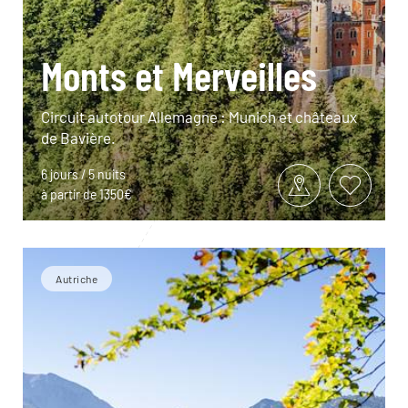
Monts et Merveilles
Circuit autotour Allemagne : Munich et châteaux
de Bavière.
6 jours / 5 nuits
à partir de 1350€
Autriche