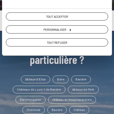
TOUT ACCEPTER
PERSONNALISER
Une envie de voyage
TOUT REFUSER
particulière ?
Abbaye d'Ettal
Bière
Bavière
Châteaux de Louis II de Bavière
Abbaye de Melk
Berchtesgaden
Château de Neuschwanstein
Chiemsee
Bavière
Château