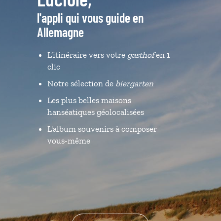
l'appli qui vous guide en
Allemagne
L’itinéraire vers votre
gasthof
en 1
clic
Notre sélection de
biergarten
Les plus belles maisons
hanséatiques géolocalisées
L'album souvenirs à composer
vous-même