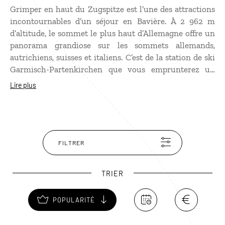
Grimper en haut du Zugspitze est l’une des attractions
incontournables d’un séjour en Bavière. À 2 962 m
d’altitude, le sommet le plus haut d’Allemagne offre un
panorama grandiose sur les sommets allemands,
autrichiens, suisses et italiens. C’est de la station de ski
Garmisch-Partenkirchen que vous emprunterez un
chemin de fer à crémaillère puis un funiculaire pour
Lire plus
atteindre le sommet. Une fois là-haut, vos pourrez faire
le tour de la plateforme panoramique pour admirer la
vue mais aussi profiter de la galerie d’art
contemporain !
FILTRER
TRIER
POPULARITÉ