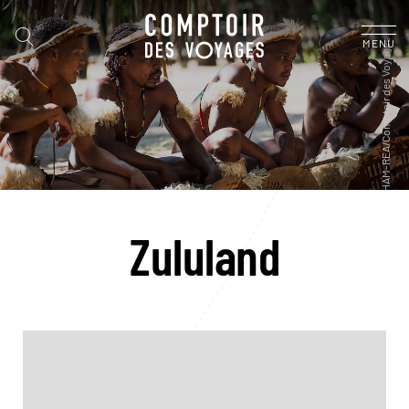
MENU
Zululand