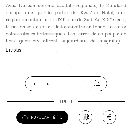
Avec Durban comme capitale régionale, le Zululand
occupe une grande partie du KwaZulu-Natal, une
e
région incontournable d’Afrique du Sud. Au XIX
siècle,
la nation zouloue s’est fait connaître en tenant tête aux
colonisateurs britanniques. Les terres de ce peuple de
fiers guerriers offrent aujourd’hui de magnifiques
paysages, entre collines ondulantes et plaines
Lire plus
verdoyantes. Véritable sanctuaire de la faune africaine,
le Zululand abrite plusieurs réserves animalières, dont
Hluhluwe-Imfolozi et le iSimangaliso Wetland Park,
classé au patrimoine mondial de l’Unesco.
FILTRER
TRIER
POPULARITÉ