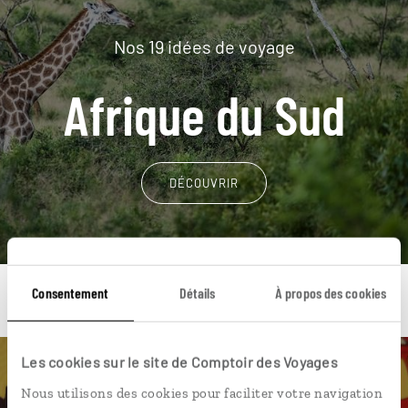
Nos 19 idées de voyage
Afrique du Sud
DÉCOUVRIR
Consentement
Détails
À propos des cookies
Les cookies sur le site de Comptoir des Voyages
Une envie de voyage
Nous utilisons des cookies pour faciliter votre navigation