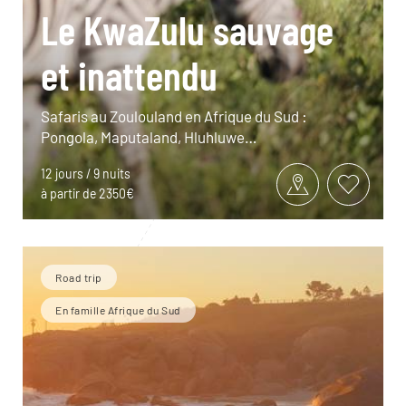
Le KwaZulu sauvage
et inattendu
Safaris au Zoulouland en Afrique du Sud :
Pongola, Maputaland, Hluhluwe…
12 jours / 9 nuits
à partir de 2350€
Road trip
En famille Afrique du Sud