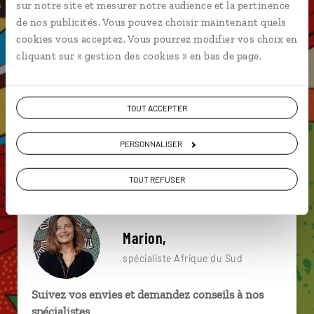
sur notre site et mesurer notre audience et la pertinence
particulière ?
de nos publicités. Vous pouvez choisir maintenant quels
cookies vous acceptez. Vous pourrez modifier vos choix en
cliquant sur « gestion des cookies » en bas de page.
Big Five
Kosi Bay
Maputaland
Baleine
Blyde River Canyon
Camps Bay
Ballito
TOUT ACCEPTER
Boulders Beach
Cap Agulhas
PERSONNALISER
iSimangaliso Wetland Park
TOUT REFUSER
Marion,
spécialiste Afrique du Sud
Suivez vos envies et demandez conseils à nos
spécialistes