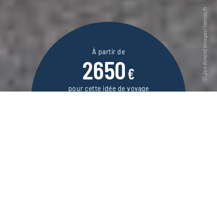
À partir de
2650
€
pour cette idée de voyage
16 jours / 14 nuits
DEMANDER UN DEVIS