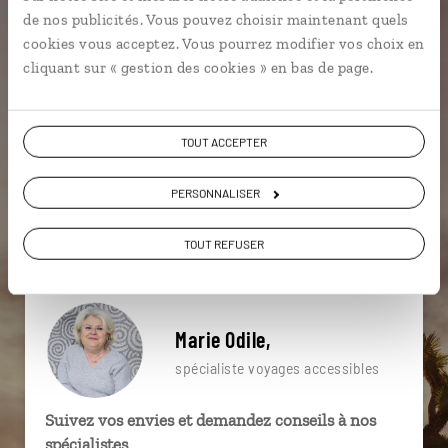
particulière ?
de nos publicités. Vous pouvez choisir maintenant quels
cookies vous acceptez. Vous pourrez modifier vos choix en
cliquant sur « gestion des cookies » en bas de page.
Bayou
Fort Myers
Key Largo
Bâton Rouge
TOUT ACCEPTER
Biscayne National Park
Everglades
Parcs nationaux
Randonnée
Miami
PERSONNALISER
Everglades
TOUT REFUSER
Marie Odile,
spécialiste voyages accessibles
Suivez vos envies et demandez conseils à nos
spécialistes