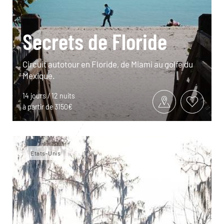
Secrets de Floride
Circuit autotour en Floride, de Miami au golfe du
Mexique.
14 jours / 12 nuits
à partir de 3150€
Etats-Unis