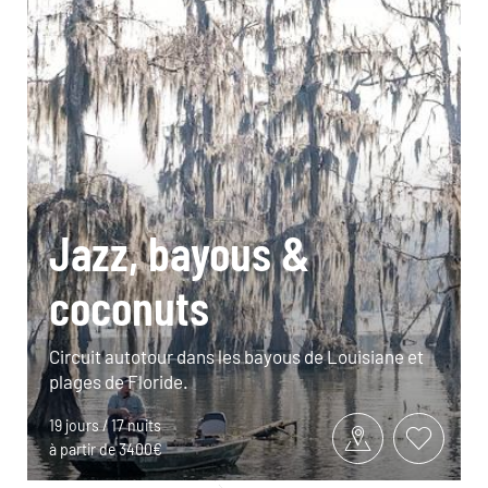
Jazz, bayous &
coconuts
Circuit autotour dans les bayous de Louisiane et
plages de Floride.
19 jours / 17 nuits
à partir de 3400€