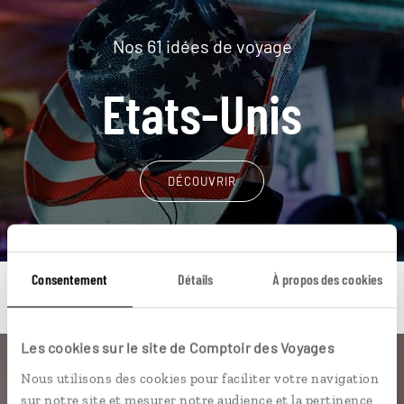
Nos 61 idées de voyage
Etats-Unis
DÉCOUVRIR
Consentement
Détails
À propos des cookies
Les cookies sur le site de Comptoir des Voyages
Une envie de voyage
Nous utilisons des cookies pour faciliter votre navigation
sur notre site et mesurer notre audience et la pertinence