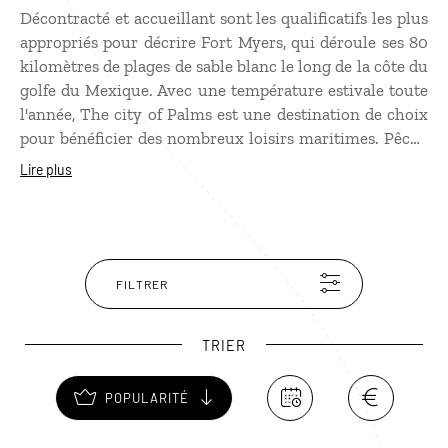
Décontracté et accueillant sont les qualificatifs les plus
appropriés pour décrire Fort Myers, qui déroule ses 80
kilomètres de plages de sable blanc le long de la côte du
golfe du Mexique. Avec une température estivale toute
l'année, The city of Palms est une destination de choix
pour bénéficier des nombreux loisirs maritimes. Pêche
en haute mer, voile, plongée et baignade, mais aussi
Lire plus
golf, vélo, randonnée… À vous de voir ! Dans le centre-
ville, se visitent les résidences d'hiver de Thomas
Edison et de Henry Ford, avec leurs magnifiques jardins
tropicaux. Le Southwest Florida Museum of History
retrace l'histoire de la région et de ses habitants
FILTRER
successifs, des indiens Calusa, des conquistadors
espagnols, puis des commerçants de l'âge d'or de
TRIER
l'exportation des agrumes. Une manière passionnante
de découvrir l'histoire parfois méconnue de la Floride.
POPULARITÉ