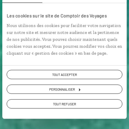
minuit en Laponie
Les cookies sur le site de Comptoir des Voyages
Nous utilisons des cookies pour faciliter votre navigation
Séjour Nouvel An en famille à Levi, en Laponie
sur notre site et mesurer notre audience et la pertinence
finlandaise.
de nos publicités. Vous pouvez choisir maintenant quels
cookies vous acceptez. Vous pourrez modifier vos choix en
En famille
cliquant sur « gestion des cookies » en bas de page.
TOUT ACCEPTER
Voir les 458 avis sur les voyages en Finlande
PERSONNALISER
VOIR LA GALERIE PHOTOS
TOUT REFUSER