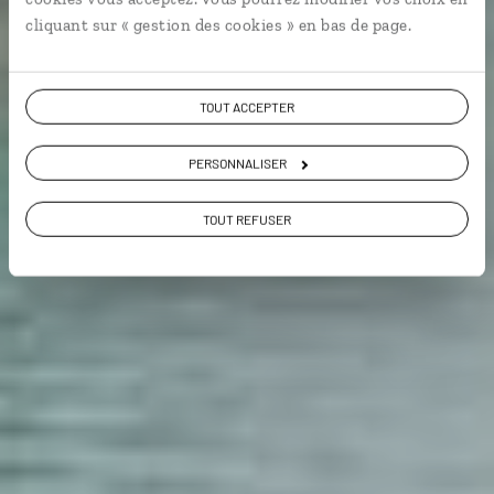
cliquant sur « gestion des cookies » en bas de page.
Voir les 8 avis sur les voyages aux
Philippines
TOUT ACCEPTER
PERSONNALISER
VOIR LA GALERIE PHOTOS
TOUT REFUSER