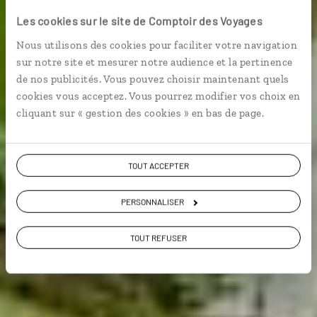
Rizières latines
Les cookies sur le site de Comptoir des Voyages
Nous utilisons des cookies pour faciliter votre navigation
sur notre site et mesurer notre audience et la pertinence
Circuit philippin de Manille au nord de l’île de Luzon.
de nos publicités. Vous pouvez choisir maintenant quels
cookies vous acceptez. Vous pourrez modifier vos choix en
Voir les 8 avis sur les voyages aux
cliquant sur « gestion des cookies » en bas de page.
Philippines
TOUT ACCEPTER
VOIR LA GALERIE PHOTOS
PERSONNALISER
TOUT REFUSER