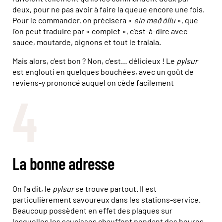
deux, pour ne pas avoir à faire la queue encore une fois.
Pour le commander, on précisera «
ein með öllu
», que
l'on peut traduire par « complet », c'est-à-dire avec
sauce, moutarde, oignons et tout le tralala.
Mais alors, c'est bon ? Non, c’est… délicieux ! Le
pylsur
est englouti en quelques bouchées, avec un goût de
reviens-y prononcé auquel on cède facilement
4
La bonne adresse
On l'a dit, le
pylsur
se trouve partout. Il est
particulièrement savoureux dans les stations-service.
Beaucoup possèdent en effet des plaques sur
lesquelles les saucisses chauffent pendant des heures.