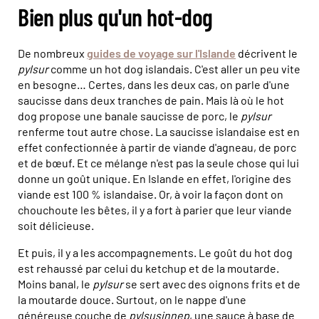
Bien plus qu'un hot-dog
De nombreux
guides de voyage sur l'Islande
décrivent le
pylsur
comme un hot dog islandais. C'est aller un peu vite
en besogne… Certes, dans les deux cas, on parle d'une
saucisse dans deux tranches de pain. Mais là où le hot
dog propose une banale saucisse de porc, le
pylsur
renferme tout autre chose. La saucisse islandaise est en
effet confectionnée à partir de viande d'agneau, de porc
et de bœuf. Et ce mélange n'est pas la seule chose qui lui
donne un goût unique. En Islande en effet, l'origine des
viande est 100 % islandaise. Or, à voir la façon dont on
chouchoute les bêtes, il y a fort à parier que leur viande
soit délicieuse.
Et puis, il y a les accompagnements. Le goût du hot dog
est rehaussé par celui du ketchup et de la moutarde.
Moins banal, le
pylsur
se sert avec des oignons frits et de
la moutarde douce. Surtout, on le nappe d'une
généreuse couche de
pylsusinnep
, une sauce à base de