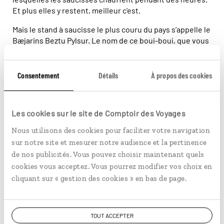
Et plus elles y restent, meilleur c'est.
Mais le stand à saucisse le plus couru du pays s’appelle le
Bæjarins Beztu Pylsur. Le nom de ce boui-boui, que vous
trouverez Tryggvagata à Reykjavík, signifie « meilleures
saucisses de la ville ». On prétend que la quasi-totalité
des 300 000 habitants de l’île y a déjà mangé une fois. Et
Consentement
Détails
À propos des cookies
comme le Bæjarins Beztu Pylsur ferme à 4 h 30 les
vendredis et samedis, il est aussi le lieu de rendez-vous
de tous les oiseaux de nuit.
Les cookies sur le site de Comptoir des Voyages
Un conseil : même si le Bæjarins Beztu Pylsur ne paie pas
Nous utilisons des cookies pour faciliter votre navigation
de mine, faites une halte (sauf si vous êtes végétarien
sur notre site et mesurer notre audience et la pertinence
bien sûr).
de nos publicités. Vous pouvez choisir maintenant quels
cookies vous acceptez. Vous pourrez modifier vos choix en
cliquant sur « gestion des cookies » en bas de page.
Vous aimerez aussi...
TOUT ACCEPTER
La piscine Laugafellslaug, au milieu de nulle part dans le