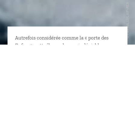
Autrefois considérée comme la « porte des
Enfers », cette île au charme indéniable ne
manque pas non plus de caractère. Avec ses
paysages dantesques, immensités sauvages,
marmites bouillonnantes, roches multicolores,
geysers, volcans capricieux, icebergs bleutés,
aurores boréales multicolores, sable noir et
désert lunaire… Un bout du monde fait de feu et
de glace pour tous les amoureux de grands
espaces et de nature à l'état brut. Suivez le
guide et préparez votre voyage en Islande !
coordination : Virginie Romiguière