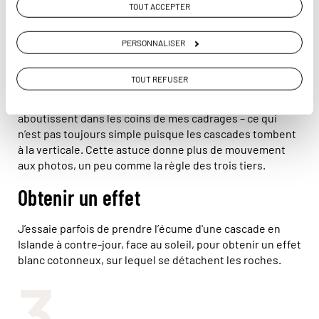
l’image. J’utilise toujours un pied lors d’une pose longue,
TOUT ACCEPTER
puisque la moindre vibration est sanctionnée par une
photo floue.
PERSONNALISER
Éviter les cadrages au centre
TOUT REFUSER
Je m’efforce de trouver des lignes diagonales qui
aboutissent dans les coins de mes cadrages – ce qui
n’est pas toujours simple puisque les cascades tombent
à la verticale. Cette astuce donne plus de mouvement
aux photos, un peu comme la règle des trois tiers.
Obtenir un effet
J’essaie parfois de prendre l’écume d'une cascade en
Islande à contre-jour, face au soleil, pour obtenir un effet
blanc cotonneux, sur lequel se détachent les roches.
3