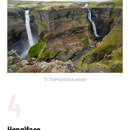
© ThoPics/stock.adobe
4
Hengifoss