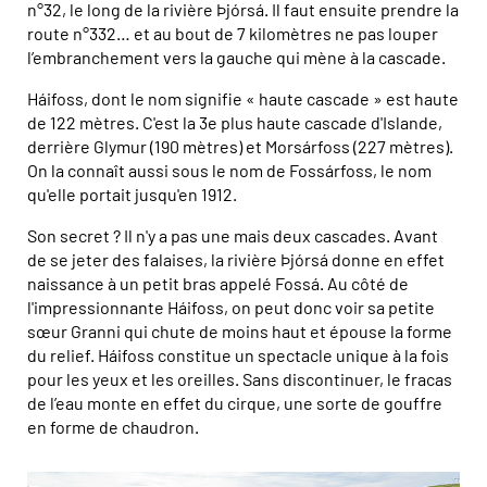
n°32, le long de la rivière Þjórsá. Il faut ensuite prendre la
route n°332… et au bout de 7 kilomètres ne pas louper
l’embranchement vers la gauche qui mène à la cascade.
Háifoss, dont le nom signifie « haute cascade » est haute
de 122 mètres. C'est la 3e plus haute cascade d'Islande,
derrière Glymur (190 mètres) et Morsárfoss (227 mètres).
On la connaît aussi sous le nom de Fossárfoss, le nom
qu'elle portait jusqu'en 1912.
Son secret ? Il n'y a pas une mais deux cascades. Avant
de se jeter des falaises, la rivière Þjórsá donne en effet
naissance à un petit bras appelé Fossá. Au côté de
l'impressionnante Háifoss, on peut donc voir sa petite
sœur Granni qui chute de moins haut et épouse la forme
du relief. Háifoss constitue un spectacle unique à la fois
pour les yeux et les oreilles. Sans discontinuer, le fracas
de l’eau monte en effet du cirque, une sorte de gouffre
en forme de chaudron.