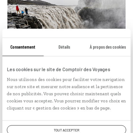
Consentement
Détails
À propos des cookies
Les cookies sur le site de Comptoir des Voyages
© Milan Szypura/Haytham-Rea/Comptoir des Voyages
Nous utilisons des cookies pour faciliter votre navigation
sur notre site et mesurer notre audience et la pertinence
Dettifoss côté ouest, accessible à
de nos publicités. Vous pouvez choisir maintenant quels
tous
cookies vous acceptez. Vous pourrez modifier vos choix en
cliquant sur « gestion des cookies » en bas de page.
De ce côté ci des chutes, les aménagements sont plus
nombreux permettant la découverte de cette cascade
d'Islande à tous et aux famille en particulier. De plus, les
TOUT ACCEPTER