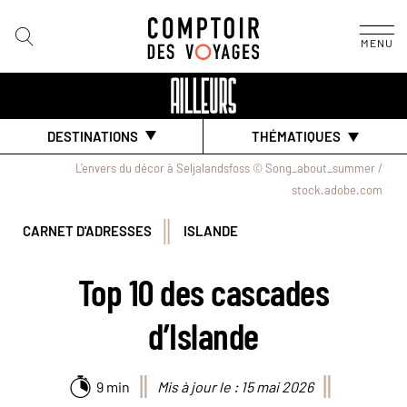
MENU
DESTINATIONS
THÉMATIQUES
L'envers du décor à Seljalandsfoss © Song_about_summer /
stock.adobe.com
CARNET D'ADRESSES
ISLANDE
Top 10 des cascades
d’Islande
9 min
Mis à jour le : 15 mai 2026