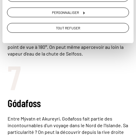
autorité du parc ont voulu éviter que la surfréquentation
des lieux n'entraîne leur destruction.
PERSONNALISER
L’endroit est suffisamment vaste pour que les visiteurs
puissent profiter de la majesté des chutes sans gêner
TOUT REFUSER
les autres ou être soi-même gêner. Surtout, une
structure métallique permet de profiter d’un superbe
point de vue à 180°. On peut même apercevoir au loin la
vapeur d’eau de la chute de Selfoss.
7
Gódafoss
Entre Mývatn et Akureyri, Goðafoss fait partie des
incontournables d'un voyage dans le Nord de l'Islande. Sa
particularité ? On peut la découvrir depuis la rive droite