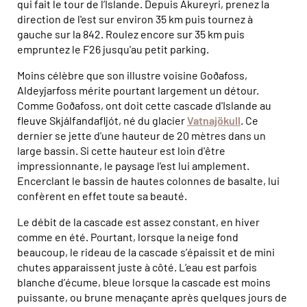
qui fait le tour de l’Islande. Depuis Akureyri, prenez la
direction de l'est sur environ 35 km puis tournez à
gauche sur la 842. Roulez encore sur 35 km puis
empruntez le F26 jusqu'au petit parking.
Moins célèbre que son illustre voisine Goðafoss,
Aldeyjarfoss mérite pourtant largement un détour.
Comme Goðafoss, ont doit cette cascade d'Islande au
fleuve Skjálfandafljót, né du glacier
Vatnajökull
. Ce
dernier se jette d'une hauteur de 20 mètres dans un
large bassin. Si cette hauteur est loin d'être
impressionnante, le paysage l'est lui amplement.
Encerclant le bassin de hautes colonnes de basalte, lui
confèrent en effet toute sa beauté.
Le débit de la cascade est assez constant, en hiver
comme en été. Pourtant, lorsque la neige fond
beaucoup, le rideau de la cascade s’épaissit et de mini
chutes apparaissent juste à côté. L’eau est parfois
blanche d’écume, bleue lorsque la cascade est moins
puissante, ou brune menaçante après quelques jours de