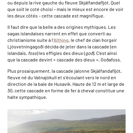
ou depuis la rive gauche du fleuve Skjálfandafljót. Quel
que soit le coté choisi – mais le mieux est encore de voir
les deux côtés – cette cascade est magnifique.
Il faut dire que la belle a des origines mythiques. Les
sagas islandaises narrent en effet que converti au
christianisme suite à l'
Althing
, le chef de clan Þorgeir
Ljósvetningagoði décida de jeter dans la cascade (en
islandais,
foss
) les effigies des dieux (
goð
). C'est ainsi
que la cascade devint « cascade des dieux », Goðafoss.
Plus prosaïquement, la cascade jalonne Skjálfandafljót,
fleuve né du Vatnajökull et s'écoulant vers le nord en
direction de la baie de Husavík. Haute de 12 m et large de
30, cette cascade en forme de fer à cheval constitue une
halte sympathique.