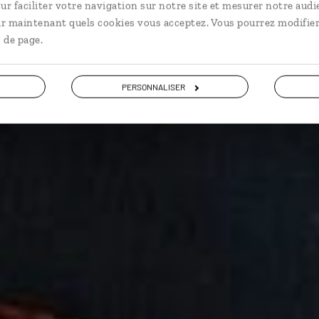
ur faciliter votre navigation sur notre site et mesurer notre audi
ir maintenant quels cookies vous acceptez. Vous pourrez modifier
 de page.
PERSONNALISER