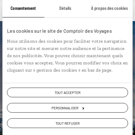
Consentement
Détails
À propos des cookies
Les cookies sur le site de Comptoir des Voyages
Luciole,
Nous utilisons des cookies pour faciliter votre navigation
sur notre site et mesurer notre audience et la pertinence
l'appli qui vous guide en Alaska
de nos publicités. Vous pouvez choisir maintenant quels
cookies vous acceptez. Vous pourrez modifier vos choix en
L’itinéraire vers votre
bed and
cliquant sur « gestion des cookies » en bas de page.
breakfast
en 1 clic
Notre sélection de
diners
et
tavernes locales
TOUT ACCEPTER
Les plus beaux parcs nationaux
géolocalisés
PERSONNALISER
L'album souvenirs à composer
TOUT REFUSER
vous-même