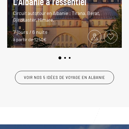
L’Albanie à l’essentiel
Circuit autotour en Albanie : Tirana, Berat,
Gjirokastër, Himare.
7 jours / 6 nuits
à partir de 1250€
VOIR NOS 5 IDÉES DE VOYAGE EN ALBANIE