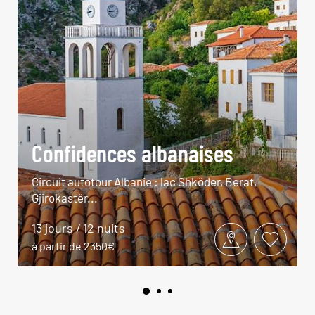
Confidences albanaises
Circuit autotour Albanie : lac Shköder, Berat,
Gjirokastër...
13 jours / 12 nuits
à partir de 2350€