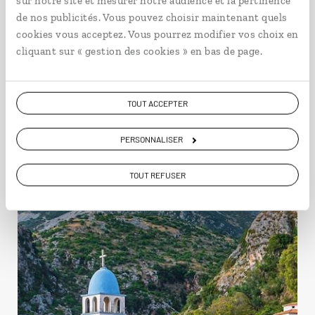
sur notre site et mesurer notre audience et la pertinence
de nos publicités. Vous pouvez choisir maintenant quels
Idées de voyage en
cookies vous acceptez. Vous pourrez modifier vos choix en
cliquant sur « gestion des cookies » en bas de page.
Albanie
TOUT ACCEPTER
Albanie
PERSONNALISER
TOUT REFUSER