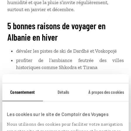
humidité et que la pluie s’invite régulièrement,
surtout en janvier et décembre.
5 bonnes raisons de voyager en
Albanie en hiver
dévaler les pistes de ski de Dardhë et Voskopojë
profiter de l’ambiance feutrée des villes
historiques comme Shkodra et Tirana
se réchauffer aux sources thermales de Bënjë pour
un moment de détente en pleine nature
Consentement
Détails
À propos des cookies
découvrir les traditions albanaises lors des
festivités de Noël et du nouvel an
se réconforter avec du
byrek
et du
tavë kosi
Les cookies sur le site de Comptoir des Voyages
autour d’un feu de cheminée
Nous utilisons des cookies pour faciliter votre navigation