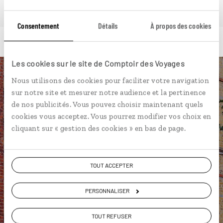
Consentement
Détails
À propos des cookies
Les cookies sur le site de Comptoir des Voyages
Nous utilisons des cookies pour faciliter votre navigation
Luciole,
sur notre site et mesurer notre audience et la pertinence
de nos publicités. Vous pouvez choisir maintenant quels
l'appli qui vous guide en
cookies vous acceptez. Vous pourrez modifier vos choix en
Angleterre
cliquant sur « gestion des cookies » en bas de page.
L’itinéraire vers votre
B&B
en 1
clic
TOUT ACCEPTER
Notre sélection de
pubs
Les plus beaux châteaux et
PERSONNALISER
monuments géolocalisés
TOUT REFUSER
L'album souvenirs à composer