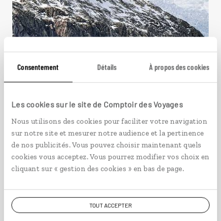
Consentement
Détails
À propos des cookies
Les cookies sur le site de Comptoir des Voyages
Croisière de glace en Terre
Nous utilisons des cookies pour faciliter votre navigation
de Feu
sur notre site et mesurer notre audience et la pertinence
de nos publicités. Vous pouvez choisir maintenant quels
cookies vous acceptez. Vous pourrez modifier vos choix en
Croisière Chili et Argentine en Terre de Feu, en
passant par le cap Horn.
cliquant sur « gestion des cookies » en bas de page.
11 jours / 9 nuits
à partir de 6550€
TOUT ACCEPTER