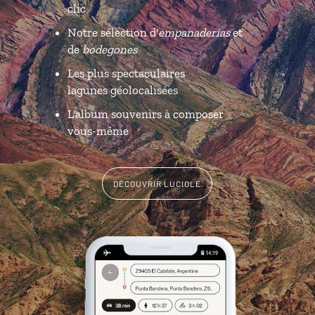
clic
Notre sélection d'
empanaderías
et
de
bodegones
Les plus spectaculaires
lagunes géolocalisées
L'album souvenirs à composer
vous-même
DÉCOUVRIR LUCIOLE