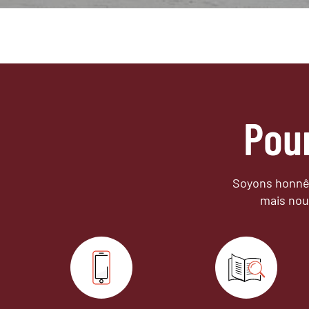
Pou
Soyons honnêt
mais nou