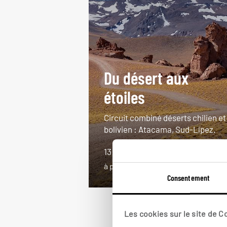
Du désert aux
étoiles
Circuit combiné déserts chilien et
bolivien : Atacama, Sud-Lípez.
13 jours / 10 nuits
à partir de 4550€
Consentement
Les cookies sur le site de 