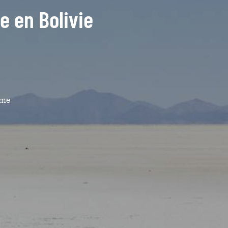
de en Bolivie
ême