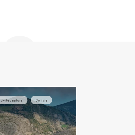
de
tivités nature
Bolivie