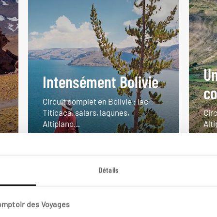
Un
Intensément Bolivie
co
Circuit complet en Bolivie : lac
Titicaca, salars, lagunes,
Circ
Altiplano…
Alti
16 jours / 13 nuits
14 j
à partir de 5250€
à pa
Détails
Comptoir des Voyages