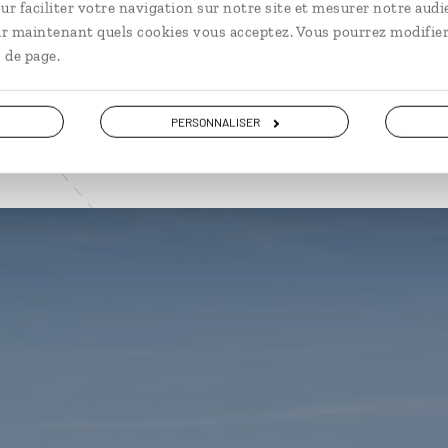
ur faciliter votre navigation sur notre site et mesurer notre audi
VOIR NOS 6 IDÉES DE VOYAGE EN BOLIVIE
ir maintenant quels cookies vous acceptez. Vous pourrez modifier
 de page.
PERSONNALISER