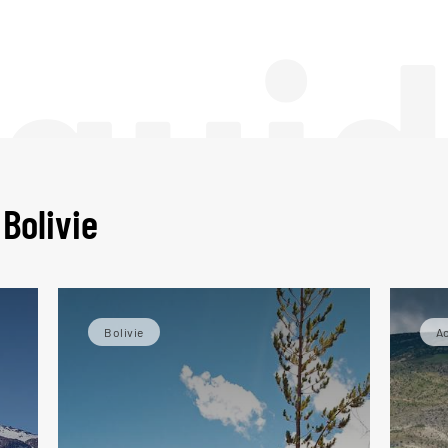
 gui
Bolivie
Bolivie
Ac