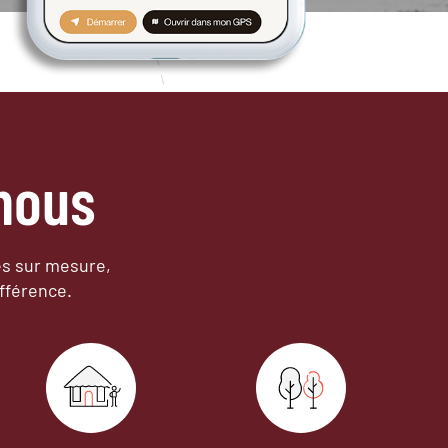
nous
es sur mesure,
fférence.