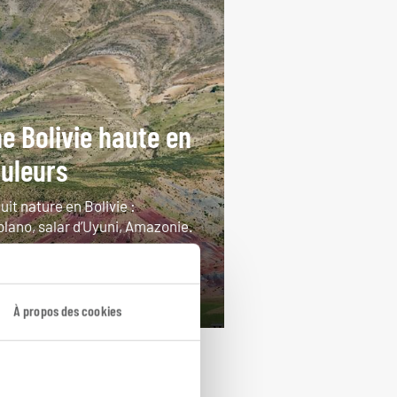
e Bolivie haute en
uleurs
uit nature en Bolivie :
plano, salar d’Uyuni, Amazonie.
ours / 11 nuits
rtir de 4800€
À propos des cookies