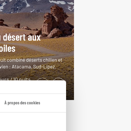
 désert aux
oiles
cuit combiné déserts chilien et
ivien : Atacama, Sud-Lípez.
ours / 10 nuits
rtir de 4550€
À propos des cookies