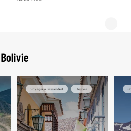
e gui
Bolivie
Voyager à l’essentiel
Bolivie
G