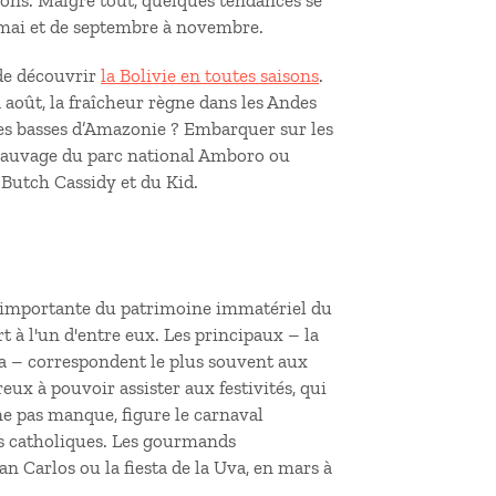
sons. Malgré tout, quelques tendances se
à mai et de septembre à novembre.
de découvrir
la Bolivie en toutes saisons
.
à août, la fraîcheur règne dans les Andes
rres basses d’Amazonie ? Embarquer sur les
 sauvage du parc national Amboro ou
 Butch Cassidy et du Kid.
 importante du patrimoine immatériel du
 à l'un d'entre eux. Les principaux – la
ra – correspondent le plus souvent aux
ux à pouvoir assister aux festivités, qui
ne pas manque, figure le carnaval
ls catholiques. Les gourmands
an Carlos ou la fiesta de la Uva, en mars à