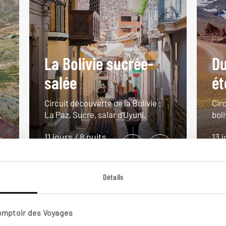
n
La Bolivie sucrée-
Du
salée
ét
Circuit découverte de la Bolivie :
Cir
.
La Paz, Sucre, salar d’Uyuni.
bol
11 jours / 8 nuits
13 j
à partir de 3500€
à pa
Détails
Comptoir des Voyages
VOIR NOS 6 IDÉES DE VOYAGE EN BOLIVIE