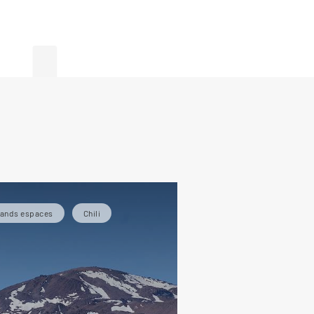
de
rands espaces
Chili