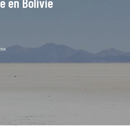
de en Bolivie
ême