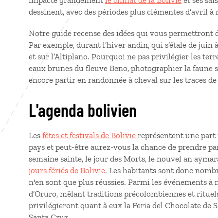
impacte grandement
le climat de la Bolivie
et ses sai
dessinent, avec des périodes plus clémentes d’avril 
Notre guide recense des idées qui vous permettront 
Par exemple, durant l’hiver andin, qui s’étale de juin 
et sur l’Altiplano. Pourquoi ne pas privilégier les te
eaux brunes du fleuve Beno, photographier la faune
encore partir en randonnée à cheval sur les traces de
L'agenda bolivien
Les
fêtes et festivals de Bolivie
représentent une part
pays et peut-être aurez-vous la chance de prendre part
semaine sainte, le jour des Morts, le nouvel an ayma
jours fériés de Bolivie
. Les habitants sont donc nombre
n'en sont que plus réussies. Parmi les événements à 
d’Oruro, mêlant traditions précolombiennes et ritue
privilégieront quant à eux la Feria del Chocolate de S
Santa Cruz.