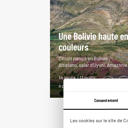
Une Bolivie haute e
couleurs
Circuit nature en Bolivie :
Altiplano, salar d’Uyuni, Amazonie
14 jours / 11 nuits
à partir de 4800€
Consentement
Les cookies sur le site de 