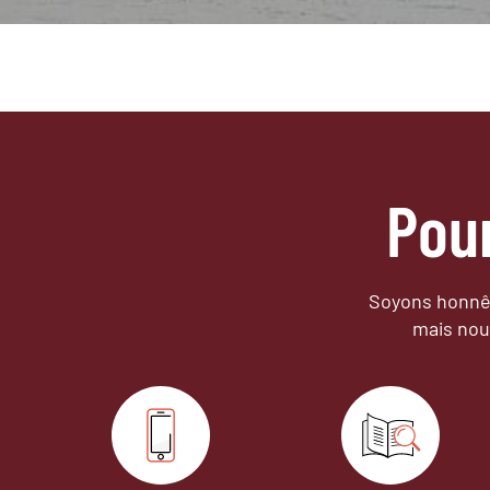
Pou
Soyons honnêt
mais nou