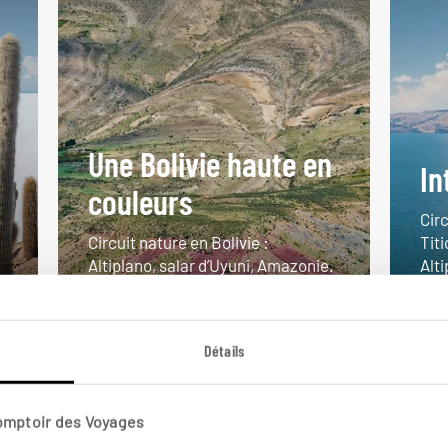
Une Bolivie haute en
In
couleurs
Circ
Circuit nature en Bolivie :
Titi
Altiplano, salar d’Uyuni, Amazonie.
Alt
14 jours / 11 nuits
16 j
à partir de 4800€
à pa
Détails
Comptoir des Voyages