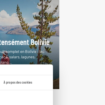
tensément Bolivie
uit complet en Bolivie : lac
caca, salars, lagunes,
iplano…
ours / 13 nuits
rtir de 5250€
À propos des cookies