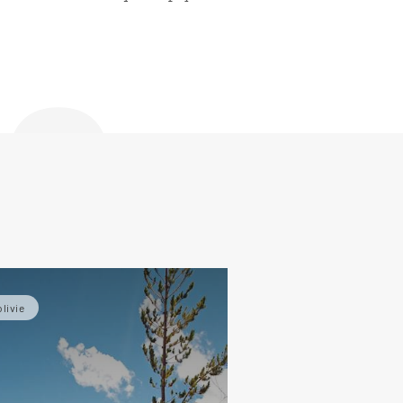
de
livie