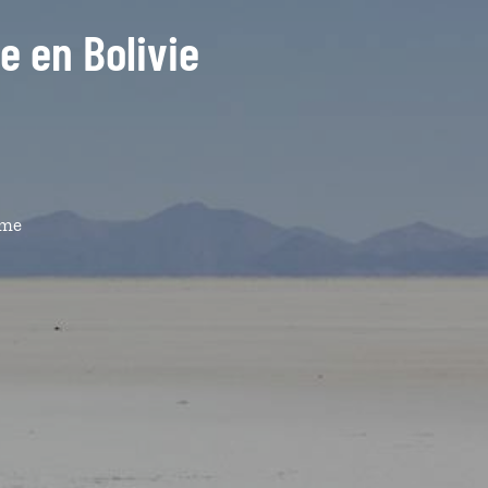
de en Bolivie
ême