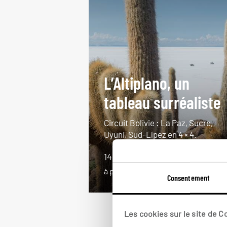
L’Altiplano, un
tableau surréaliste
Circuit Bolivie : La Paz, Sucre,
Uyuni, Sud-Lípez en 4 × 4.
14 jours / 11 nuits
à partir de 4700€
Consentement
Les cookies sur le site de 