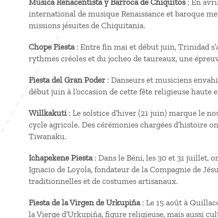
Musica Renacentista y Barroca de Chiquitos
: En avri
international de musique Renaissance et baroque met
missions jésuites de Chiquitania.
Chope Fiesta
: Entre fin mai et début juin, Trinidad 
rythmes créoles et du jocheo de taureaux, une épreu
Fiesta del Gran Poder
: Danseurs et musiciens envahis
début juin à l’occasion de cette fête religieuse haute 
Willkakuti
: Le solstice d’hiver (21 juin) marque le 
cycle agricole. Des cérémonies chargées d’histoire ont 
Tiwanaku.
Ichapekene Piesta
: Dans le Béni, les 30 et 31 juillet,
Ignacio de Loyola, fondateur de la Compagnie de Jésu
traditionnelles et de costumes artisanaux.
Fiesta de la Virgen de Urkupiña
: Le 15 août à Quill
la Vierge d’Urkupiña, figure religieuse, mais aussi c