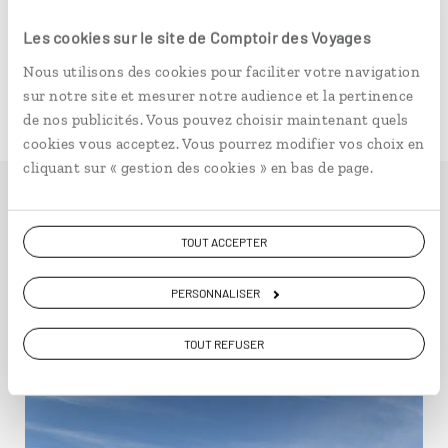
Attention ! Taxe de séjour applicable à tout voyageur
de plus de 16 ans : 2 euros par jour et par personne, à
Les cookies sur le site de Comptoir des Voyages
régler aux hôteliers si elle n'est pas intégrée au tarif
Nous utilisons des cookies pour faciliter votre navigation
de votre voyagiste.
sur notre site et mesurer notre audience et la pertinence
de nos publicités. Vous pouvez choisir maintenant quels
cookies vous acceptez. Vous pourrez modifier vos choix en
cliquant sur « gestion des cookies » en bas de page.
Idées de voyage au
TOUT ACCEPTER
Cap Vert
PERSONNALISER
TOUT REFUSER
Sénégal