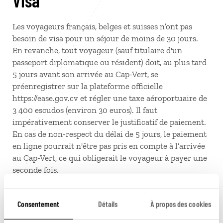
Visa
Les voyageurs français, belges et suisses n’ont pas
besoin de visa pour un séjour de moins de 30 jours.
En revanche, tout voyageur (sauf titulaire d'un
passeport diplomatique ou résident) doit, au plus tard
5 jours avant son arrivée au Cap-Vert, se
préenregistrer sur la plateforme officielle
https://ease.gov.cv et régler une taxe aéroportuaire de
3 400 escudos (environ 30 euros). Il faut
impérativement conserver le justificatif de paiement.
En cas de non-respect du délai de 5 jours, le paiement
en ligne pourrait n'être pas pris en compte à l’arrivée
au Cap-Vert, ce qui obligerait le voyageur à payer une
seconde fois.
Pour les autres nationalités, nous sommes à votre
disposition pour vous accompagner dans vos
Consentement
Détails
À propos des cookies
démarches.