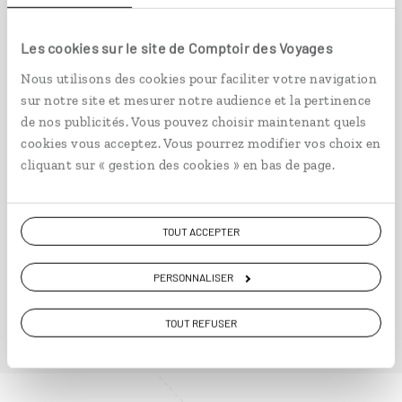
Pékin et Shanghai, duo
intemporel
Les cookies sur le site de Comptoir des Voyages
Nous utilisons des cookies pour faciliter votre navigation
Séjour combiné à Pékin et Shanghai, deux
métropoles contrastées.
sur notre site et mesurer notre audience et la pertinence
de nos publicités. Vous pouvez choisir maintenant quels
11 jours / 8 nuits
cookies vous acceptez. Vous pourrez modifier vos choix en
à partir de 2200€
cliquant sur « gestion des cookies » en bas de page.
TOUT ACCEPTER
PERSONNALISER
VOIR NOS 6 IDÉES DE VOYAGE EN CHINE DU NORD
TOUT REFUSER