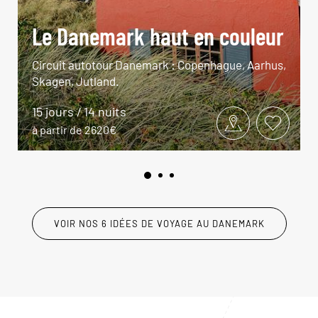
Le Danemark haut en couleur
Circuit autotour Danemark : Copenhague, Aarhus,
Skagen, Jutland.
15 jours / 14 nuits
à partir de 2620€
VOIR NOS 6 IDÉES DE VOYAGE AU DANEMARK