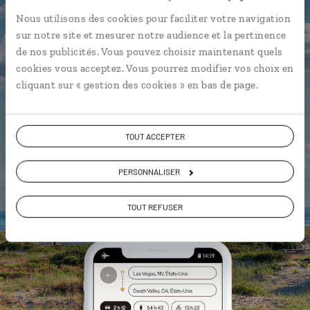
L’itinéraire vers votre hôtel en 1
Nous utilisons des cookies pour faciliter votre navigation
clic
sur notre site et mesurer notre audience et la pertinence
de nos publicités. Vous pouvez choisir maintenant quels
Notre sélection de
food truck
cookies vous acceptez. Vous pourrez modifier vos choix en
Les plus beaux musées
cliquant sur « gestion des cookies » en bas de page.
géolocalisés
L'album souvenirs à composer
vous-même
TOUT ACCEPTER
PERSONNALISER
DÉCOUVRIR LUCIOLE
TOUT REFUSER